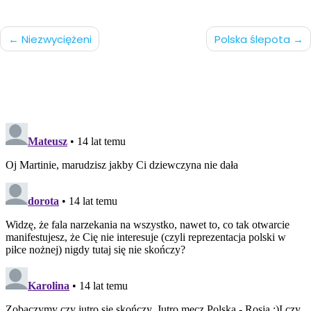
Nawigacja
Niezwyciężeni
Polska ślepota
po
wpisach