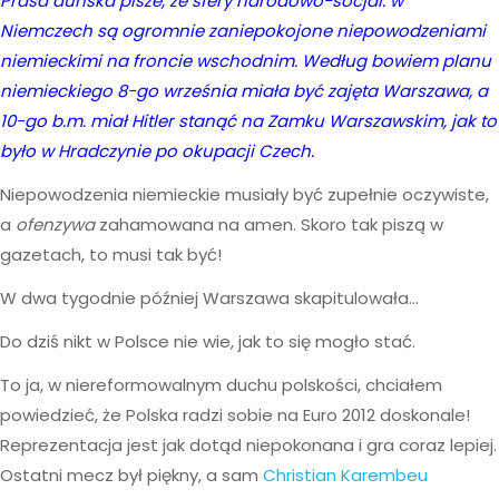
Prasa duńska pisze, że sfery narodowo-socjal. w
Niemczech są ogromnie zaniepokojone niepowodzeniami
niemieckimi na froncie wschodnim. Według bowiem planu
niemieckiego 8-go września miała być zajęta Warszawa, a
10-go b.m. miał Hitler stanąć na Zamku Warszawskim, jak to
było w Hradczynie po okupacji Czech.
Niepowodzenia niemieckie musiały być zupełnie oczywiste,
a
ofenzywa
zahamowana na amen. Skoro tak piszą w
gazetach, to musi tak być!
W dwa tygodnie później Warszawa skapitulowała…
Do dziś nikt w Polsce nie wie, jak to się mogło stać.
To ja, w niereformowalnym duchu polskości, chciałem
powiedzieć, że Polska radzi sobie na Euro 2012 doskonale!
Reprezentacja jest jak dotąd niepokonana i gra coraz lepiej.
Ostatni mecz był piękny, a sam
Christian Karembeu