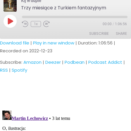
Kij w dupie
Trzy miesiące z Turkiem fantazyjnym
Play
1x
00:00
/
1:06:56
Episode
SUBSCRIBE
SHARE
Download file
|
Play in new window
|
Duration: 1:06:56
|
Recorded on 2022-12-23
SHARE
Amazon
Deezer
Podbean
Podcast Addict
Subscribe:
Amazon
|
Deezer
|
Podbean
|
Podcast Addict
|
LINK
RSS
Spotify
RSS
|
Spotify
EMBED
RSS FEED
Nawigacja
po
wpisach