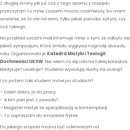
Z drugiej strony jak już coś z tego spamu z rozpędu
przeczytam to mnie czasem mocno rozśmieszy, bo mam
wrażenie, że to nie na serio, tylko jakaś parodia, satyra, czy
coś takiego.
Na przykład ostatni mail informuje mnie o tym, że odbyło się
jakieś sympozjum, które śmiało wygrywa nagrodę absurdu
roku. Organizowała je
Katedra Mistyki i Teologii
Duchowości UKSW
. Nie wiem co się robi na takiej katedrze.
Medytuje? Lewituje? Studenci wywołują duchy na ocenę?
I co potem taki student mówi po studiach?
– Dzień dobry, ja do pracy.
– A kim pan jest z zawodu?
– Magister mistyk ze specjalizacją w kontemplacji.
– To zapraszam do smażenia frytek.
Do jakiego stopnia można być oderwanym od