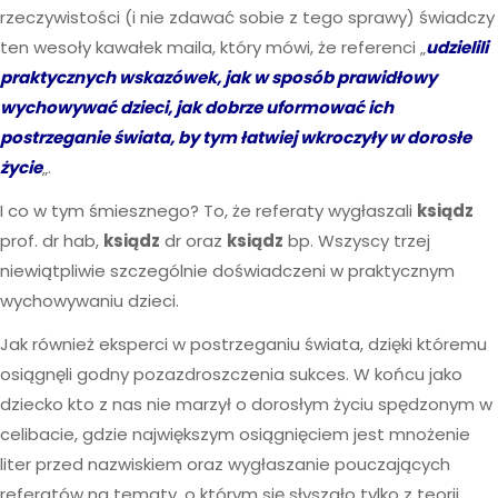
rzeczywistości (i nie zdawać sobie z tego sprawy) świadczy
ten wesoły kawałek maila, który mówi, że referenci „
udzielili
praktycznych wskazówek, jak w sposób prawidłowy
wychowywać dzieci, jak dobrze uformować ich
postrzeganie świata, by tym łatwiej wkroczyły w dorosłe
życie
„.
I co w tym śmiesznego? To, że referaty wygłaszali
ksiądz
prof. dr hab,
ksiądz
dr oraz
ksiądz
bp. Wszyscy trzej
niewiątpliwie szczególnie doświadczeni w praktycznym
wychowywaniu dzieci.
Jak również eksperci w postrzeganiu świata, dzięki któremu
osiągnęli godny pozazdroszczenia sukces. W końcu jako
dziecko kto z nas nie marzył o dorosłym życiu spędzonym w
celibacie, gdzie największym osiągnięciem jest mnożenie
liter przed nazwiskiem oraz wygłaszanie pouczających
referatów na tematy, o którym się słyszało tylko z teorii.