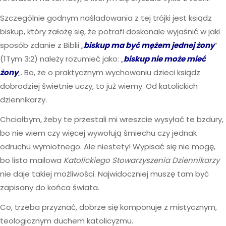
Szczególnie godnym naśladowania z tej trójki jest ksiądz
biskup, który założę się, że potrafi doskonale wyjaśnić w jaki
sposób zdanie z Biblii „
biskup ma być mężem jednej żony
”
(1Tym 3:2) należy rozumieć jako: „
biskup nie może mieć
żony
„. Bo, że o praktycznym wychowaniu dzieci ksiądz
dobrodziej świetnie uczy, to już wiemy. Od katolickich
dziennikarzy.
Chciałbym, żeby te przestali mi wreszcie wysyłać te bzdury,
bo nie wiem czy więcej wywołują śmiechu czy jednak
odruchu wymiotnego. Ale niestety! Wypisać się nie mogę,
bo lista mailowa
Katolickiego Stowarzyszenia Dziennikarzy
nie daje takiej możliwości. Najwidoczniej muszę tam być
zapisany do końca świata.
Co, trzeba przyznać, dobrze się komponuje z mistycznym,
teologicznym duchem katolicyzmu.