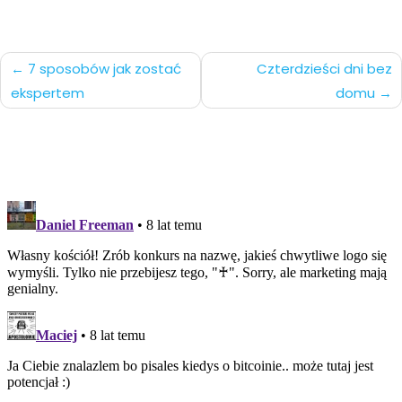
Nawigacja
7 sposobów jak zostać
Czterdzieści dni bez
ekspertem
domu
po
wpisach