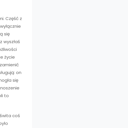
mi. Część z
i wyłącznie
ą się
z wyszłaś
ożliwości
że życie
 zamienić
ługują: on
mogła się
 znoszenie
li to
świta coś
 było