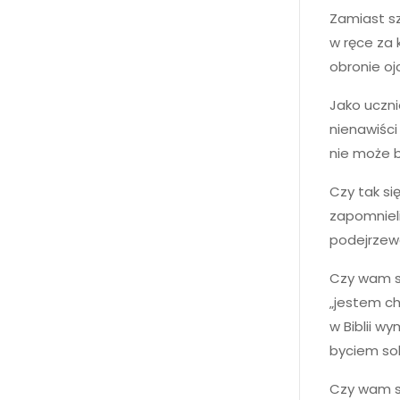
Zamiast sz
w ręce za
obronie ojc
Jako uczni
nienawiści 
nie może 
Czy tak si
zapomnieli
podejrze
Czy wam si
„jestem ch
w Biblii w
byciem so
Czy wam si