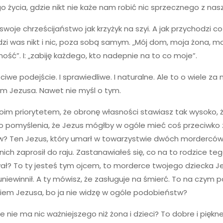
 życia, gdzie nikt nie każe nam robić nic sprzecznego z nas
 swoje chrześcijaństwo jak krzyżyk na szyi. A jak przychodzi c
zi was nikt i nic, poza sobą samym. „Mój dom, moja żona, mo
ość”. I: „zabiję każdego, kto nadepnie na to co moje”.
ciwe podejście. I sprawiedliwe. I naturalne. Ale to o wiele za
m Jezusa. Nawet nie myśl o tym.
oim priorytetem, że obronę własności stawiasz tak wysoko, 
 do pomyślenia, że Jezus mógłby w ogóle mieć coś przeciwko 
? Ten Jezus, który umarł w towarzystwie dwóch morderców
nich zaprosił do raju. Zastanawiałeś się, co na to rodzice te
ł? To ty jesteś tym ojcem, to morderce twojego dziecka J
 uniewinnił. A ty mówisz, że zasługuje na śmierć. To na czym 
iem Jezusa, bo ja nie widzę w ogóle podobieństw?
 nie ma nic ważniejszego niż żona i dzieci? To dobre i piękne, 