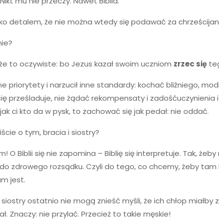
Nikt mu nie przeczy. Nawet Biblia.
lko detalem, że nie można wtedy się podawać za chrześcijan
nie?
że to oczywiste: bo Jezus kazał swoim uczniom
zrzec się
te
e priorytety i narzucił inne standardy: kochać bliźniego, modl
cię prześladuje, nie żądać rekompensaty i zadośćuczynienia i 
jak ci kto da w pysk, to zachować się jak pedał: nie oddać.
ście o tym, bracia i siostry?
! O Biblii się nie zapomina – Biblię się interpretuje. Tak, żeb
o zdrowego rozsądku. Czyli do tego, co chcemy, żeby tam b
m jest.
siostry ostatnio nie mogą znieść myśli, że ich chłop miałb
ał. Znaczy: nie przylać. Przecież to takie męskie!