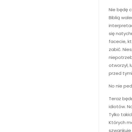
Nie będę c
Biblią wal
interpreta
się natyc
facecie, k
zabić. Nie
niepotrzeb
otworzył, 
przed tymi
No nie pe
Teraz będę
idiotów. N
Tylko taki
Których m
szwankuje