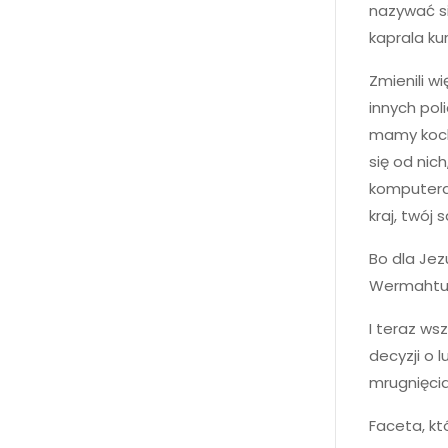
nazywać s
kaprala ku
Zmienili w
innych pol
mamy kocha
się od nich
komputera 
kraj, twój
Bo dla Jez
Wermahtu, 
I teraz ws
decyzji o 
mrugnięci
Faceta, kt