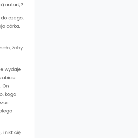
zą naturą?
o do czego,
ja córka,
 mało, żeby
że wydaje
zabiciu
. On
go, kogo
ezus
polega
i nikt cię