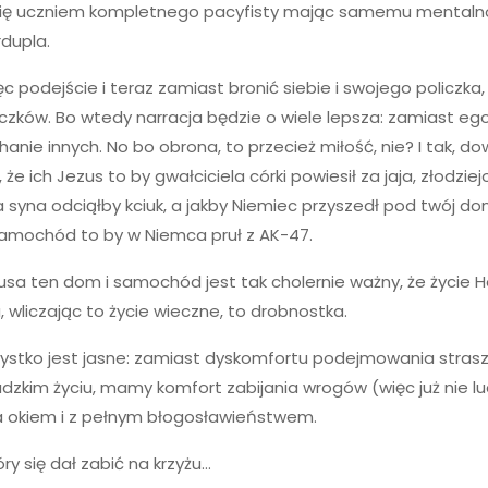
ię uczniem kompletnego pacyfisty mając samemu mentaln
rdupla.
ięc podejście i teraz zamiast bronić siebie i swojego policzka,
iczków. Bo wtedy narracja będzie o wiele lepsza: zamiast eg
nie innych. No bo obrona, to przecież miłość, nie? I tak, d
, że ich Jezus to by gwałciciela córki powiesił za jaja, złodziej
syna odciąłby kciuk, a jakby Niemiec przyszedł pod twój do
 samochód to by w Niemca pruł z AK-47.
usa ten dom i samochód jest tak cholernie ważny, że życie 
wliczając to życie wieczne, to drobnostka.
zystko jest jasne: zamiast dyskomfortu podejmowania stras
ludzkim życiu, mamy komfort zabijania wrogów (więc już nie lu
a okiem i z pełnym błogosławieństwem.
óry się dał zabić na krzyżu…