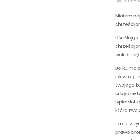
2015-0
Miałem nap
chrześcija
Uściślając
chrześcija
woli da si
Bo ku moje
jak wrogow
twojego ko
ci będzie 
wpierdol s
która twoj
Ja się z t
prawo bron