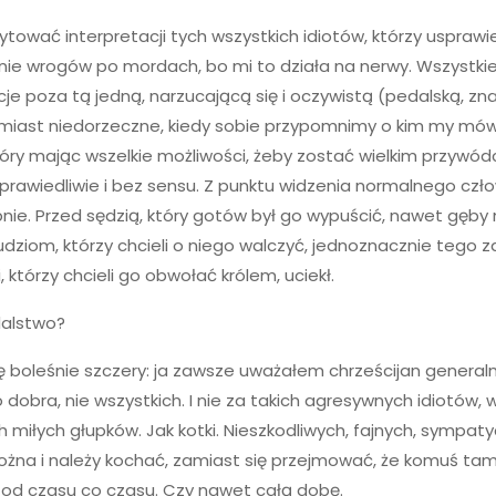
ytować interpretacji tych wszystkich idiotów, którzy usprawie
enie wrogów po mordach, bo mi to działa na nerwy. Wszystki
cje poza tą jedną, narzucającą się i oczywistą (pedalską, zn
hmiast niedorzeczne, kiedy sobie przypomnimy o kim my mów
tóry mając wszelkie możliwości, żeby zostać wielkim przywódc
sprawiedliwie i bez sensu. Z punktu widzenia normalnego czło
nie. Przed sędzią, który gotów był go wypuścić, nawet gęby 
ludziom, którzy chcieli o niego walczyć, jednoznacznie tego za
, którzy chcieli go obwołać królem, uciekł.
dalstwo?
 boleśnie szczery: ja zawsze uważałem chrześcijan generaln
o dobra, nie wszystkich. I nie za takich agresywnych idiotów, w
ch miłych głupków. Jak kotki. Nieszkodliwych, fajnych, sympat
ożna i należy kochać, zamiast się przejmować, że komuś t
 od czasu co czasu. Czy nawet całą dobę.