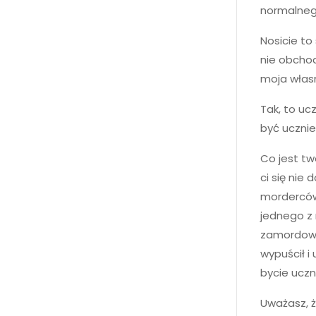
normalnego
Nosicie to
nie obchod
moja własn
Tak, to ucz
być ucznie
Co jest tw
ci się nie
morderców
jednego z 
zamordowa
wypuścił i
bycie uczn
Uważasz, że