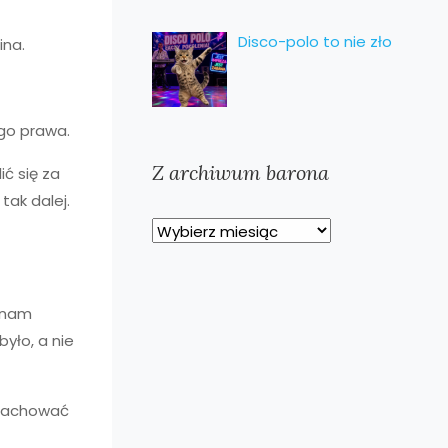
Disco-polo to nie zło
ina.
go prawa.
Z archiwum barona
ić się za
tak dalej.
Z
archiwum
barona
y nam
yło, a nie
y zachować