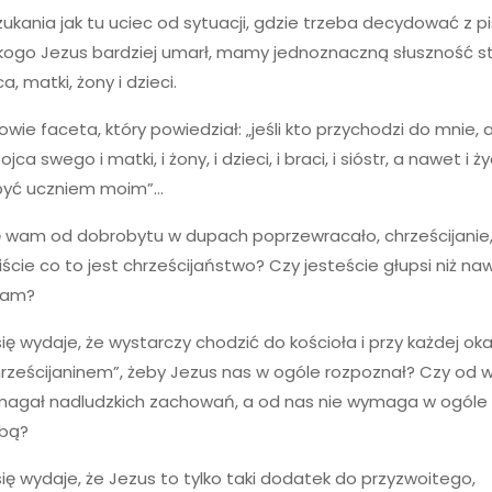
ukania jak tu uciec od sytuacji, gdzie trzeba decydować z 
 kogo Jezus bardziej umarł, mamy jednoznaczną słuszność 
a, matki, żony i dzieci.
owie faceta, który powiedział: „jeśli kto przychodzi do mnie, 
ojca swego i matki, i żony, i dzieci, i braci, i sióstr, a nawet i 
być uczniem moim”…
ę wam od dobrobytu w dupach poprzewracało, chrześcijanie,
ście co to jest chrześcijaństwo? Czy jesteście głupsi niż naw
wam?
ę wydaje, że wystarczy chodzić do kościoła i przy każdej ok
rześcijaninem”, żeby Jezus nas w ogóle rozpoznał? Czy od w
ymagał nadludzkich zachowań, a od nas nie wymaga w ogóle
bą?
ę wydaje, że Jezus to tylko taki dodatek do przyzwoitego,