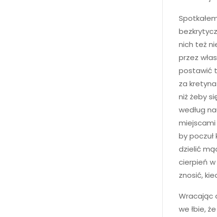
Spotkałem 
bezkrytycz
nich też n
przez włas
postawić t
za kretyna
niż żeby s
według nau
miejscami 
by poczuł 
dzielić mą
cierpień w 
znosić, ki
Wracając 
we łbie, że