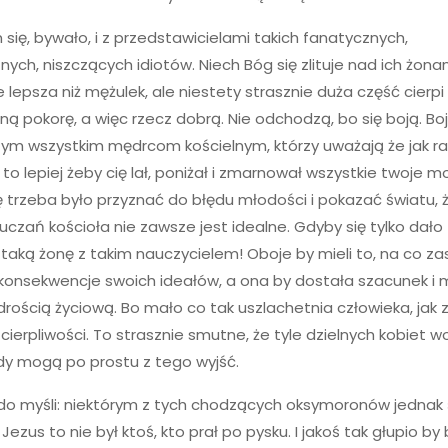
się, bywało, i z przedstawicielami takich fanatycznych,
nych, niszczących idiotów. Niech Bóg się zlituje nad ich żona
ie lepsza niż mężulek, ale niestety strasznie duża część cierp
ną pokorę, a więc rzecz dobrą. Nie odchodzą, bo się boją. Boj
ym wszystkim mędrcom kościelnym, którzy uważają że jak ra
 to lepiej żeby cię lał, poniżał i zmarnował wszystkie twoje m
ię trzeba było przyznać do błędu młodości i pokazać światu, 
czań kościoła nie zawsze jest idealne. Gdyby się tylko dało
taką żonę z takim nauczycielem! Oboje by mieli to, na co zas
konsekwencje swoich ideałów, a ona by dostała szacunek i 
drością życiową. Bo mało co tak uszlachetnia człowieka, jak
cierpliwości. To strasznie smutne, że tyle dzielnych kobiet wo
edy mogą po prostu z tego wyjść.
do myśli: niektórym z tych chodzących oksymoronów jednak 
 Jezus to nie był ktoś, kto prał po pysku. I jakoś tak głupio by