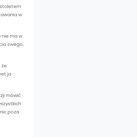
pistoletem
stawania w
a nie ma w
życia swego,
 że
et ja
azji mówić
szystkich
 nic poza