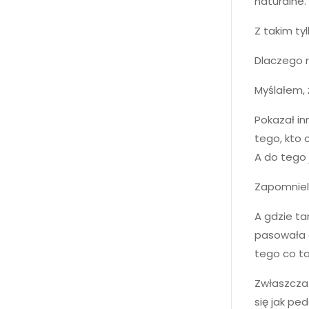
naturalne. 
Z takim ty
Dlaczego 
Myślałem, 
Pokazał inn
tego, kto 
A do tego 
Zapomnieli
A gdzie tam
pasowała d
tego co ta
Zwłaszcza 
się jak ped