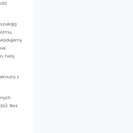
ość
 szukają
oizmu,
owiadujemy
owi
m, twój
Helmuta z
znych
dzi). Bez