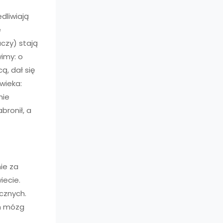
dliwiają
e
aczy) stają
imy: o
ą, dał się
wieka:
nie
bronił, a
ie za
iecie.
ycznych.
am mózg