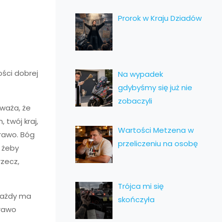
Prorok w Kraju Dziadów
ości dobrej
Na wypadek
gdybyśmy się już nie
zobaczyli
uważa, że
 twój kraj,
Wartości Metzena w
prawo. Bóg
przeliczeniu na osobę
, żeby
rzecz,
Trójca mi się
 każdy ma
skończyła
prawo