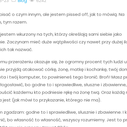
3-23
Blog
6242
isać o czym innym, ale jestem pissed off, jak to mówią. Na
n, tym razem.
: jestem wkurzony na tych, którzy określają sami siebie jako
nie. Zaczynam mieć duże wątpliwości czy nawet przy dużej il
ę ich tak nazwać.
mu przerażeniu okazuje się, że ogromny procent tych ludzi 
ie przyjdą atakować córkę, żonę, matkę i kochankę, twój dom,
ta i twój komputer, to powinieneś tego bronić. Broń! Masz 
błogosławić, bo godne to i sprawiedliwe, słuszne i zbawienne
puścić każdemu kto podniesie rękę na żonę twą. Oraz każdą 
a jest (jak mówi to przykazanie, którego nie ma).
ym zgadzam: godne to i sprawiedliwe, słusznie i zbawienne. I
ić, bo własność to własność, wszyscy rozumiemy. Jest to 