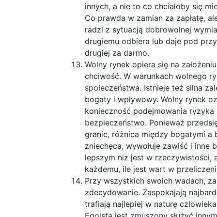
innych, a nie to co chciałoby się 
Co prawda w zamian za zapłatę, ale
radzi z sytuacją dobrowolnej wymia
drugiemu odbiera lub daje pod przy
drugiej za darmo.
Wolny rynek opiera się na założen
chciwość. W warunkach wolnego ry
społeczeństwa. Istnieje też silna za
bogaty i wpływowy. Wolny rynek oz
konieczność podejmowania ryzyka i
bezpieczeństwo. Ponieważ przedsię
granic, różnica między bogatymi a 
zniechęca, wywołuje zawiść i inne b
lepszym niż jest w rzeczywistości, 
każdemu, ile jest wart w przeliczeni
Przy wszystkich swoich wadach, za
zdecydowanie. Zaspokajają najbard
trafiają najlepiej w naturę człowiek
Egoista jest zmuszony służyć inny