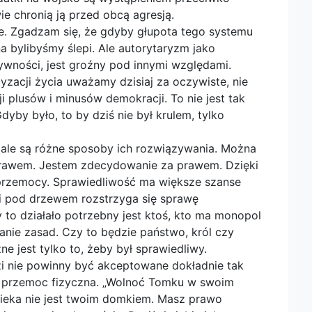
ie chronią ją przed obcą agresją.
je. Zgadzam się, że gdyby głupota tego systemu
 bylibyśmy ślepi. Ale autorytaryzm jako
tywności, jest groźny pod innymi względami.
zacji życia uważamy dzisiaj za oczywiste, nie
i plusów i minusów demokracji. To nie jest tak
dyby było, to by dziś nie był krulem, tylko
ale są różne sposoby ich rozwiązywania. Można
 prawem. Jestem zdecydowanie za prawem. Dzięki
przemocy. Sprawiedliwość ma większe szanse
i pod drzewem rozstrzyga się sprawę
 to działało potrzebny jest ktoś, kto ma monopol
nie zasad. Czy to będzie państwo, król czy
ne jest tylko to, żeby był sprawiedliwy.
zi nie powinny być akceptowane dokładnie tak
 przemoc fizyczna. „Wolnoć Tomku w swoim
ieka nie jest twoim domkiem. Masz prawo