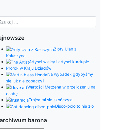
ajnowsze
Złoty Ułan z
Kałuszyna
Artyści wielcy i artyści kurduple
Prorok w Kraju Dziadów
Na wypadek gdybyśmy
się już nie zobaczyli
Wartości Metzena w przeliczeniu na
osobę
Trójca mi się skończyła
Disco-polo to nie zło
 archiwum barona