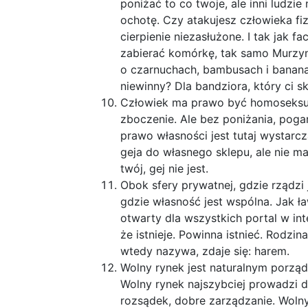
poniżać to co twoje, ale inni ludzie
ochotę. Czy atakujesz człowieka fiz
cierpienie niezasłużone. I tak jak f
zabierać komórkę, tak samo Murzyn
o czarnuchach, bambusach i bananac
niewinny? Dla bandziora, który ci s
Człowiek ma prawo być homoseksua
zboczenie. Ale bez poniżania, poga
prawo własności jest tutaj wystar
geja do własnego sklepu, ale nie m
twój, gej nie jest.
Obok sfery prywatnej, gdzie rządzi j
gdzie własność jest wspólna. Jak ł
otwarty dla wszystkich portal w inte
że istnieje. Powinna istnieć. Rodzina
wtedy nazywa, zdaje się: harem.
Wolny rynek jest naturalnym porzą
Wolny rynek najszybciej prowadzi 
rozsądek, dobre zarządzanie. Woln