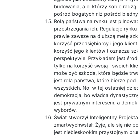
budowania, a ci którzy sobie radzą ź
pośród bogatych niż pośród biedny
Rolą państwa na rynku jest pilnowa
przestrzegania ich. Regulacje rynku
prawie zawsze na dłuższą metę szko
korzyść przedsiębiorcy i jego klie
korzyść jego klientów!) oznacza sz
perspektywie. Przykładem jest środo
tylko na korzyść swoją i swoich kli
może być szkoda, która będzie trwał
jest rola państwa, które bierze pod
wszystkich. No, w tej ostatniej dzie
demokracja, bo władca dynastyczny 
jest prywatnym interesem, a demok
wyborów.
Świat stworzył Inteligentny Projekta
zmartwychwstał. Żyje, ale się nie p
jest niebieskookim przystojnym bru