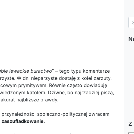
N
iebie lewackie buractwo
” – tego typu komentarze
zyste. W dni nieparzyste dostaję z kolei zarzuty,
wicowym prymitywem. Równie często dowiaduję
awiedzonym katolem. Dziwne, bo najrzadziej piszą,
 akurat najbliższe prawdy.
 przynależności społeczno-politycznej zwracam
o
zaszufladkowanie
.
Z