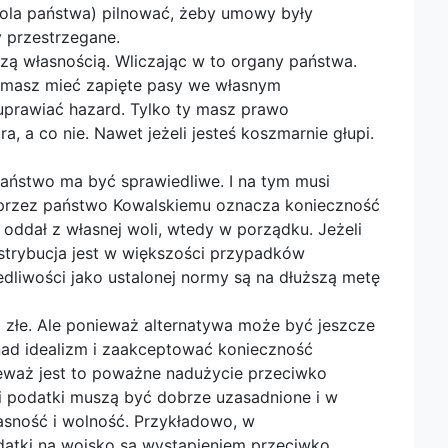
 rola państwa) pilnować, żeby umowy były
y przestrzegane.
ą własnością. Wliczając w to organy państwa.
 masz mieć zapięte pasy we własnym
uprawiać hazard. Tylko ty masz prawo
, a co nie. Nawet jeżeli jesteś koszmarnie głupi.
aństwo ma być sprawiedliwe. I na tym musi
 przez państwo Kowalskiemu oznacza konieczność
oddał z własnej woli, wtedy w porządku. Jeżeli
dystrybucja jest w większości przypadków
edliwości jako ustalonej normy są na dłuższą metę
 złe. Ale ponieważ alternatywa może być jeszcze
nad idealizm i zaakceptować konieczność
waż jest to poważne nadużycie przeciwko
dzi podatki muszą być dobrze uzasadnione i w
łasność i wolność. Przykładowo, w
atki na wojsko są wystąpieniem przeciwko