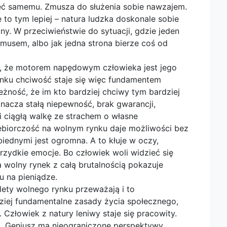
mieć samemu. Zmusza do służenia sobie nawzajem.
 to tym lepiej – natura ludzka doskonale sobie
ny. W przeciwieństwie do sytuacji, gdzie jeden
musem, albo jak jedna strona bierze coś od
iu, że motorem napędowym człowieka jest jego
nku chciwość staje się więc fundamentem
leżność, że im kto bardziej chciwy tym bardziej
nacza stałą niepewność, brak gwarancji,
 ciągłą walkę ze strachem o własne
biorczość na wolnym rynku daje możliwości bez
biednymi jest ogromna. A to kłuje w oczy,
rzydkie emocje. Bo człowiek woli widzieć się
a wolny rynek z całą brutalnością pokazuje
u na pieniądze.
lety wolnego rynku przeważają i to
ziej fundamentalne zasady życia społecznego,
a. Człowiek z natury leniwy staje się pracowity.
m. Geniusz ma nieograniczone perspektywy