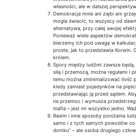
własności, ale w dalszej perspektyw
Demokracja mnie ani ziębi ani grze
mogła świecić, to wszyscy od dawna
alternatywa, przy całej swojej efek
Ponieważ wiele aspektów demokraty
bierzemy ich pod uwagę w kalkulacj
proste, jak to przedstawia Korwin. G
królem.
Spory między ludźmi zawsze będą, 
siłą i przemocą, można regułami i
temu można zminimalizować ilość 
kiedy zamiast pojedynków na pięśc
przedstawiając ją przed sądem. Aby
na przemoc i wymusza przedstrzega
mafia – jest mi wszystko jedno. Waż
Rasim i inne sposoby poniżania lud
samo i z tych samych powodów co
domku” – ale osoba drugiego człow