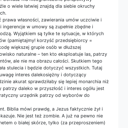
le o wiele łatwiej znajdą dla siebie okruchy
ch.
ć prawa własności, zawierania umów uczciwie i
 i ingerencje w umowy są zupełnie zbędne i
dzą. Wyjątkiem są tylke te sytuacje, w których
ntów (pamiętajmy! korzyść przedsiębiorcy =
kodę większej grupie osób w dłuższej
wisko naturalne – ten kto eksploatuje las, patrzy
entów, ale nie ma obrazu całości. Skutkiem tego
a stulecia i będzie dotyczyć wszystkich. Tutaj
 uwagę interes dalekosiężny i dotyczący
dzinie akurat sprawdziłaby się lepiej monarchia niż
patrzy daleko w przyszłość i interes ogółu jest
ratyczny urzędnik patrzy od wyborów do
nt. Biblia mówi prawdę, a Jezus faktycznie żył i
okazuje. Nie jest też zombie. A już na pewno nie
netem o białej skórze, tylko (za przeproszeniem)