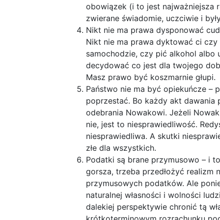
obowiązek (i to jest najważniejsza
zwierane świadomie, uczciwie i był
Nikt nie ma prawa dysponować cudz
Nikt nie ma prawa dyktować ci czy
samochodzie, czy pić alkohol albo 
decydować co jest dla twojego dobra
Masz prawo być koszmarnie głupi.
Państwo nie ma być opiekuńcze – p
poprzestać. Bo każdy akt dawania
odebrania Nowakowi. Jeżeli Nowak 
nie, jest to niesprawiedliwość. Re
niesprawiedliwa. A skutki niesprawi
złe dla wszystkich.
Podatki są brane przymusowo – i to
gorsza, trzeba przedłożyć realizm 
przymusowych podatków. Ale ponie
naturalnej własności i wolności lu
dalekiej perspektywie chronić tą w
krótkoterminowym rozrachunku pod