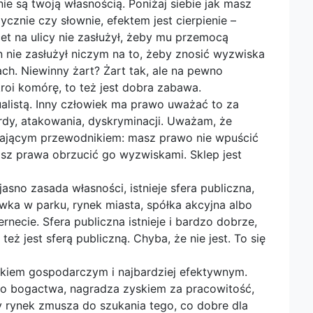
 nie są twoją własnością. Poniżaj siebie jak masz
ycznie czy słownie, efektem jest cierpienie –
acet na ulicy nie zasłużył, żeby mu przemocą
 nie zasłużył niczym na to, żeby znosić wyzwiska
h. Niewinny żart? Żart tak, ale na pewno
kroi komórę, to też jest dobra zabawa.
listą. Inny człowiek ma prawo uważać to za
rdy, atakowania, dyskryminacji. Uważam, że
czającym przewodnikiem: masz prawo nie wpuścić
asz prawa obrzucić go wyzwiskami. Sklep jest
asno zasada własności, istnieje sfera publiczna,
awka w parku, rynek miasta, spółka akcyjna albo
rnecie. Sfera publiczna istnieje i bardzo dobrze,
 też jest sferą publiczną. Chyba, że nie jest. To się
dkiem gospodarczym i najbardziej efektywnym.
do bogactwa, nagradza zyskiem za pracowitość,
y rynek zmusza do szukania tego, co dobre dla