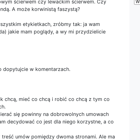
icowym ścierwem czy lewackim ścierwem. Czy
Z
ar
ndą. A może korwinistą faszystą?
ba
szystkim etykietkach, zróbmy tak: ja wam
 da) jakie mam poglądy, a wy mi przydzielicie
to dopytujcie w komentarzach.
k chcą, mieć co chcą i robić co chcą z tym co
ch.
opierać się powinny na dobrowolnych umowach
m decydować co jest dla niego korzystne, a co
w treść umów pomiędzy dwoma stronami. Ale ma