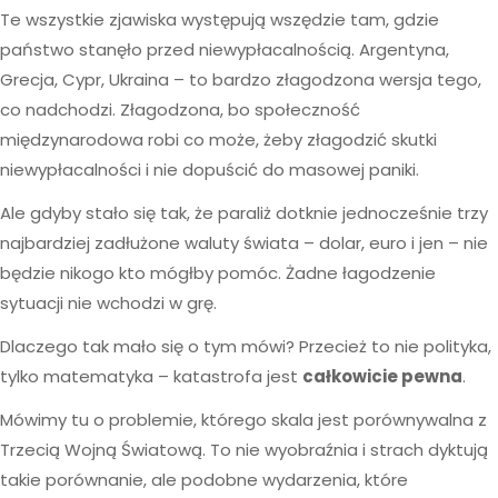
Te wszystkie zjawiska występują wszędzie tam, gdzie
państwo stanęło przed niewypłacalnością. Argentyna,
Grecja, Cypr, Ukraina – to bardzo złagodzona wersja tego,
co nadchodzi. Złagodzona, bo społeczność
międzynarodowa robi co może, żeby złagodzić skutki
niewypłacalności i nie dopuścić do masowej paniki.
Ale gdyby stało się tak, że paraliż dotknie jednocześnie trzy
najbardziej zadłużone waluty świata – dolar, euro i jen – nie
będzie nikogo kto mógłby pomóc. Żadne łagodzenie
sytuacji nie wchodzi w grę.
Dlaczego tak mało się o tym mówi? Przecież to nie polityka,
tylko matematyka – katastrofa jest
całkowicie pewna
.
Mówimy tu o problemie, którego skala jest porównywalna z
Trzecią Wojną Światową. To nie wyobraźnia i strach dyktują
takie porównanie, ale podobne wydarzenia, które