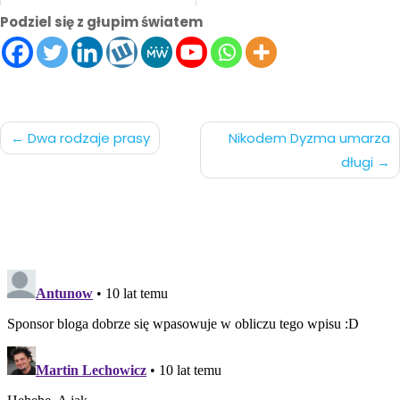
Podziel się z głupim światem
Nawigacja
Dwa rodzaje prasy
Nikodem Dyzma umarza
długi
po
wpisach