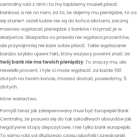
centralny robi z nimi i to my będziemy musieli płacić
bankowi, a nie on nam, za to, że dajemy mu pieniądze, to co
się stanie? Jeżeli ludzie nie są do końca idiotami, zaczną
masowo wypłacać pieniądze z banków i trzymać je w
skarpetce. Skarpetka co prawda nie wypłaca procentów,
ale przynajmniej nie każe sobie płacić. Takie wypłacanie
bardzo szybko ujawni fakt, który wszyscy powinni znać: że
twój bank nie ma twoich pieniędzy
. To znaczy ma, ale
niewielki procent. I tyle ci może wypłacić: za każde 100
złotych na twoim koncie, możesz dostać, powiedzmy, 5
złotych.
Istne wariactwo.
Pomyśl teraz jak zdesperowany musi być Europejski Bank
Centralny, że posuwa się do tak szkodliwych absurdów jak
negatywne stopy depozytowe. I nie tylko bank europejski.
To samo robi od dłuższego czasu japoński i szwajcarski