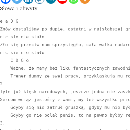
Słowa i chwyty:
e a D G

Znów dostaliśmy po dupie, ostatni w najsłabszej gr
nic sie nie stało

Zło się przeciw nam sprzysięgło, cała walka nadare
nic sie nie stało

    C D G e

    Ważne, że mamy bez liku fantastycznych zawodni
    Trener dumny ze swej pracy, przyklaskują mu ro
2.

Tyle już klęsk narodowych, jeszcze jedna nie zaszk
Sercem wciąż jesteśmy z wami, my też wszystko prze
    Gdyby się nie zatruł gruszką, gdyby mu nie był
    Gdyby go nie bolał penis, to na pewno byłby re
3.
