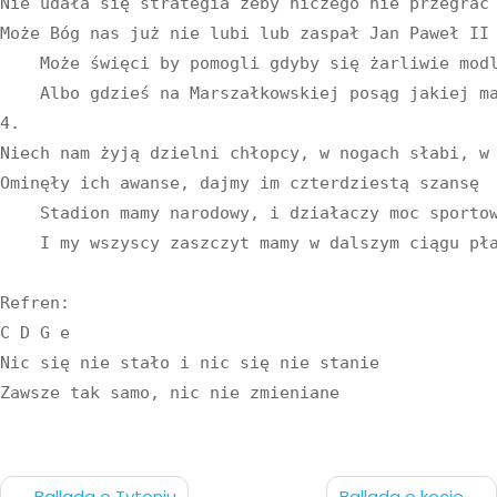
Nie udała się strategia żeby niczego nie przegrać

Może Bóg nas już nie lubi lub zaspał Jan Paweł II

    Może święci by pomogli gdyby się żarliwie modl
    Albo gdzieś na Marszałkowskiej posąg jakiej ma
4.

Niech nam żyją dzielni chłopcy, w nogach słabi, w 
Ominęły ich awanse, dajmy im czterdziestą szansę

    Stadion mamy narodowy, i działaczy moc sportow
    I my wszyscy zaszczyt mamy w dalszym ciągu pła
Refren:

C D G e 

Nic się nie stało i nic się nie stanie

Nawigacja
Ballada o Tytoniu
Ballada o kocie