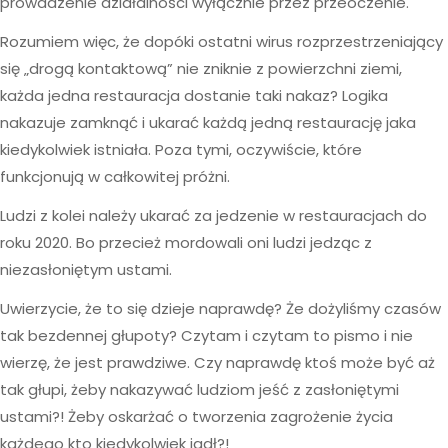
prowadzenie działalności wyłącznie przez przeoczenie.
Rozumiem więc, że dopóki ostatni wirus rozprzestrzeniający
się „drogą kontaktową” nie zniknie z powierzchni ziemi,
każda jedna restauracja dostanie taki nakaz? Logika
nakazuje zamknąć i ukarać każdą jedną restaurację jaka
kiedykolwiek istniała. Poza tymi, oczywiście, które
funkcjonują w całkowitej próżni.
Ludzi z kolei należy ukarać za jedzenie w restauracjach do
roku 2020. Bo przecież mordowali oni ludzi jedząc z
niezasłoniętym ustami.
Uwierzycie, że to się dzieje naprawdę? Że dożyliśmy czasów
tak bezdennej głupoty? Czytam i czytam to pismo i nie
wierzę, że jest prawdziwe. Czy naprawdę ktoś może być aż
tak głupi, żeby nakazywać ludziom jeść z zasłoniętymi
ustami?! Żeby oskarżać o tworzenia zagrożenie życia
każdego kto kiedykolwiek jadł?!