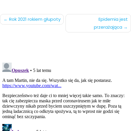
Nawigacja
Rok 2021 rokiem głupoty
Epidemia jest
przerażająca
po
wpisach