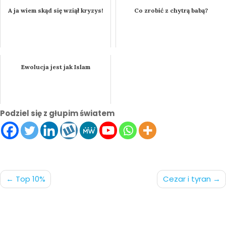
A ja wiem skąd się wziął kryzys!
Co zrobić z chytrą babą?
Ewolucja jest jak Islam
Podziel się z głupim światem
Nawigacja
Top 10%
Cezar i tyran
po
wpisach