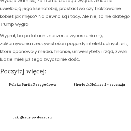
Wydaje wam się, że Trump dlatego wygrał, że ludzie
uwielbiają jego ksenofobię, prostactwo czy traktowanie
kobiet jak mięso? Na pewno są i tacy. Ale nie, to nie dlatego
Trump wygrał.
Wygrał, bo po latach znoszenia wynoszenia się,
zakłamywania rzeczywistości i pogardy intelektualnych elit,
które opanowały media, finanse, uniwersytety i rząd, zwykli
ludzie mieli już tego zwyczajnie dość.
Poczytaj więcej:
Polska Partia Przygodowa
Sherlock Holmes 2 - recenzja
Jak glizdy po deszczu