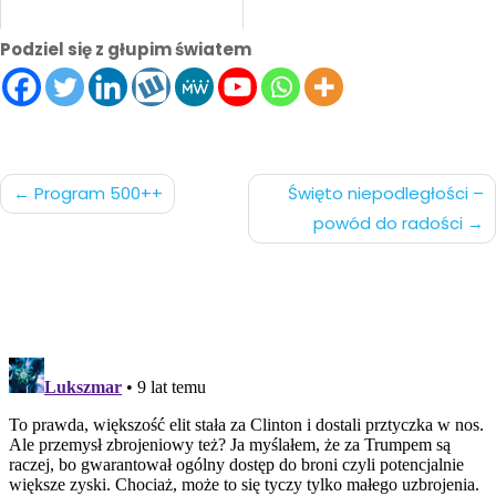
Podziel się z głupim światem
Nawigacja
Program 500++
Święto niepodległości –
powód do radości
po
wpisach