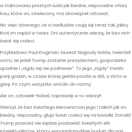
w traktowaniu prostych ludzi jak biedne, nieporadne ofiary
losu, które on, oświecony, ma obowiązek ratować.
Nic więc dziwnego, że ci nadludzie czują się teraz tak, jakby
ktoś im napluł w twarz. Oni autentycznie wierzą, że bez nich
świat się rozleci.
Przykładowo Paul Krugman, laureat Nagrody Nobla, twierdził
ostro, że jeżeli Trump zostanie prezydentem, gospodarka
upadnie i „nigdy się nie podniesie”. To jego „nigdy” trwało
parę godzin, w czasie której giełda poszła w dół, a złoto w
górę. Po czym wszystko wróciło do normy.
Ale on, człowiek-Nobel, naprawdę w to wierzył!
Wierzył, że bez światłego kierownictwa jego i takich jak on,
biedny, nieporadny, głupi świat rozleci się na kawałki. Donald
Trump przecież nie będzie podziwiać światłych elit
intelektualistów, którzy wspaniałomyślnie budują dla nas