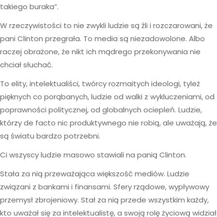
takiego buraka”.
W rzeczywistości to nie zwykli ludzie są źli i rozczarowani, że
pani Clinton przegrała. To media są niezadowolone. Albo
raczej obrażone, że nikt ich mądrego przekonywania nie
chciał słuchać.
To elity, intelektualiści, twórcy rozmaitych ideologi, tyleż
pięknych co porąbanych, ludzie od walki z wykluczeniami, od
poprawności politycznej, od globalnych ociepleń. Ludzie,
którzy de facto nic produktywnego nie robią, ale uważają, że
są światu bardzo potrzebni.
Ci wszyscy ludzie masowo stawiali na panią Clinton.
Stała za nią przeważająca większość mediów. Ludzie
związani z bankami i finansami. Sfery rządowe, wypływowy
przemysł zbrojeniowy. Stał za nią przede wszystkim każdy,
kto uważał się za intelektualistę, a swoją rolę życiową widział