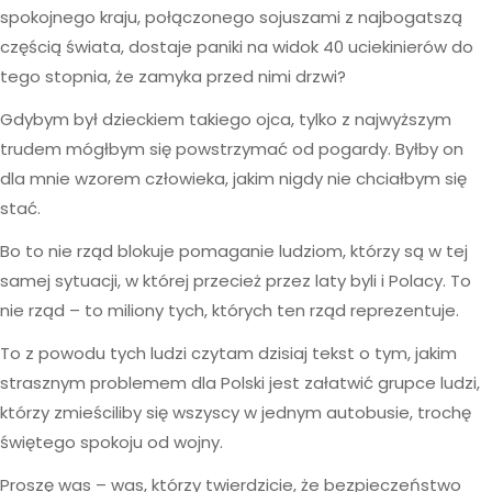
spokojnego kraju, połączonego sojuszami z najbogatszą
częścią świata, dostaje paniki na widok 40 uciekinierów do
tego stopnia, że zamyka przed nimi drzwi?
Gdybym był dzieckiem takiego ojca, tylko z najwyższym
trudem mógłbym się powstrzymać od pogardy. Byłby on
dla mnie wzorem człowieka, jakim nigdy nie chciałbym się
stać.
Bo to nie rząd blokuje pomaganie ludziom, którzy są w tej
samej sytuacji, w której przecież przez laty byli i Polacy. To
nie rząd – to miliony tych, których ten rząd reprezentuje.
To z powodu tych ludzi czytam dzisiaj tekst o tym, jakim
strasznym problemem dla Polski jest załatwić grupce ludzi,
którzy zmieściliby się wszyscy w jednym autobusie, trochę
świętego spokoju od wojny.
Proszę was – was, którzy twierdzicie, że bezpieczeństwo