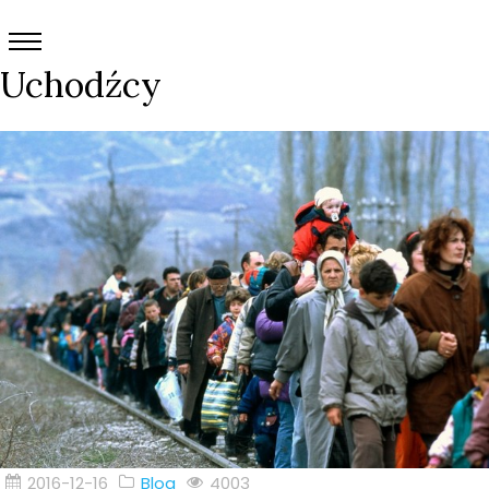
Uchodźcy
2016-12-16
Blog
4003