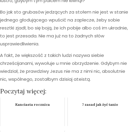
lustro, gdybym tym palcem nie kiwnął?
Bo jak sto grubasów jedzących za stołem nie jest w stanie
jednego głodującego wpuścić na zaplecze, żeby sobie
resztki zjadł, bo się boją, że ich pobije albo coś im ukradnie,
to jest przesada. Nie ma już na to żadnych słów
usprawiedliwienia.
A fakt, że większość z takich ludzi nazywa siebie
chrześcijanami, wywołuje u mnie obrzydzenie. Gdybym nie
wiedział, że prawdziwy Jezus nie ma z nimi nic, absolutnie
nic, wspólnego, zostałbym dzisiaj ateistą.
Poczytaj więcej:
Kanciasta rocznica
7 zasad jak żyć tanio