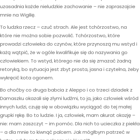
uzasadnia każde nieludzkie zachowanie – nie zapraszajcie
mnie na Wigilię.
To ludzka rzecz – czuć strach. Ale jest tchórzostwo, na
które nie można sobie pozwolić. Tchórzostwo, które
prowadzi człowieka do czynów, które przynoszą mu wstyd i
każą wątpić, że w ogóle kwalifikuje się do nazywania go
człowiekiem. To wstyd, którego nie da się zmazać żadną
retoryką, bo sytuacja jest zbyt prosta, jasna i czytelna, żeby
wykręcić kota ogonem.
Bo choćby co druga babcia z Aleppo i co trzeci dziadek z
Damaszku okazali się złymi ludźmi, to ja, jako człowiek wśród
innych ludzi, czuję się w obowiązku wyciągać do tej małej
grupki rękę. Bo to ludzie. I ja, człowiek, mam akurat okazję –
nie: mam zaszczyt – im pomóc. Dla nich to ucieczka z piekła
– a dla mnie to kiwnąć palcem. Jak mógłbym patrzeć w