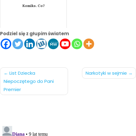
Komiks. Co?
Podziel się z głupim światem
Nawigacja
List Dziecka
Narkotyki w sejmie
Niepoczętego do Pani
po
Premier
wpisach