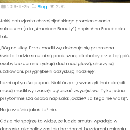
2016-11-25
Blog
2282
Jakiś entuzjasta chrześcijańskiego promieniowania
sukcesem (a la „American Beauty”) napisał na Facebooku
tak:
„Bóg na ulicy. Przez modlitwę dokonuje się przemiana
świata. Ludzie smutni są pocieszani, alkoholicy przestają pić,
osoby bezdomne zyskują dach nad głową, chorzy są
uzdrawiani, przygnębieni odzyskują nadzieję”.
Liczni optymiści poparli. Niektórzy się wzruszyli. Inni nakręcili
mocą modlitwy i zaczęli ogłaszać zwycięstwo. Tylko jedna
przytomniejsza osoba napisała: „Gdzie? Ja tego nie widzę”.
No ja właśnie jakoś też nie.
Gdzie nie spojrzę to widzę, że ludzie smutni wpadają w
depresję, alkoholicy zostają bezdomni, bezdomni umierają,