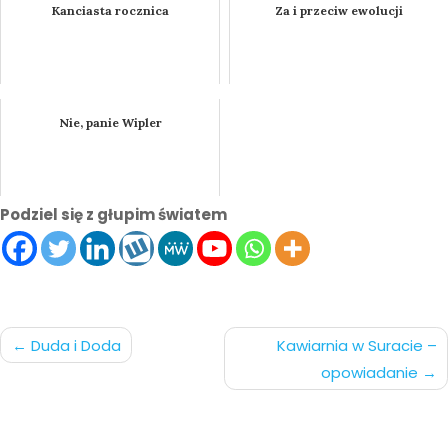
Kanciasta rocznica
Za i przeciw ewolucji
Nie, panie Wipler
Podziel się z głupim światem
Nawigacja
Duda i Doda
Kawiarnia w Suracie –
opowiadanie
po
wpisach