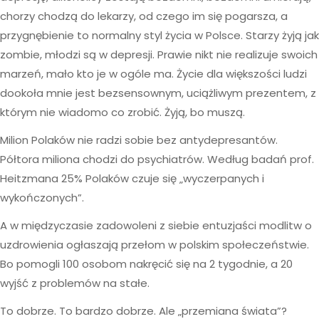
chorzy chodzą do lekarzy, od czego im się pogarsza, a
przygnębienie to normalny styl życia w Polsce. Starzy żyją jak
zombie, młodzi są w depresji. Prawie nikt nie realizuje swoich
marzeń, mało kto je w ogóle ma. Życie dla większości ludzi
dookoła mnie jest bezsensownym, uciążliwym prezentem, z
którym nie wiadomo co zrobić. Żyją, bo muszą.
Milion Polaków nie radzi sobie bez antydepresantów.
Półtora miliona chodzi do psychiatrów. Według badań prof.
Heitzmana 25% Polaków czuje się „wyczerpanych i
wykończonych”.
A w międzyczasie zadowoleni z siebie entuzjaści modlitw o
uzdrowienia ogłaszają przełom w polskim społeczeństwie.
Bo pomogli 100 osobom nakręcić się na 2 tygodnie, a 20
wyjść z problemów na stałe.
To dobrze. To bardzo dobrze. Ale „przemiana świata”?