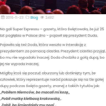
2016-11-23
Blog
2482
Na gali Super Expressu – gazety, która świętowała, że już 25
lat pogłębia w Polsce dno – pojawił się prezydent Duda.
Pojawiła się też Doda, która weszła w interakcję z
prezydentem za pomocą ciastka. Prezydent ciastko przyjął,
bo mu nie wypadało inaczej. Doda chodziła z gołą dupą, bo
jej nie wypada inaczej.
Mógłby ktoś się poczuć oburzony lub dotknięty tym, że
człowiek, który reprezentuje naród pokazuje się na tle gołej
dupy podczas święta gazety, znanej z takich tytułów jak:
„
Pobiłem Niemców, bo macali mi kozę
„,
„
Pobił matkę kiełbasą krakowską
„,
„
Zabił, bo śmierdziały mu nogi
„,