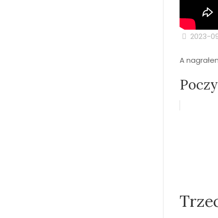
2023-0
A nagrałem
Poczyt
Trze