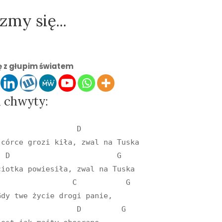
zmy się...
ię z głupim światem
i chwyty:
                 D

 córce grozi kiła, zwal na Tuska

 D                        G

iotka powiesiła, zwal na Tuska

          G

         G
