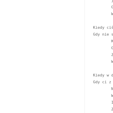
	jest jak majty obesrane

	Gdy jak w gównie się w nim pluskasz

	Winę za to zwal na Tuska

Kiedy ciś
Gdy nie s
	Kiedy bierze cię cholera

	Gdy coś w dupę cię uwiera

	Zamiast żalić się kolegom

	Weź i zwal na Kaczyńskiego

Kiedy w 
Gdy ci z
	Nawet jeśli jesteś zerem

	Wszyscy kumple to menele

	I nie ciepi cię rodzina

	Zwal to wszystko na Putina
