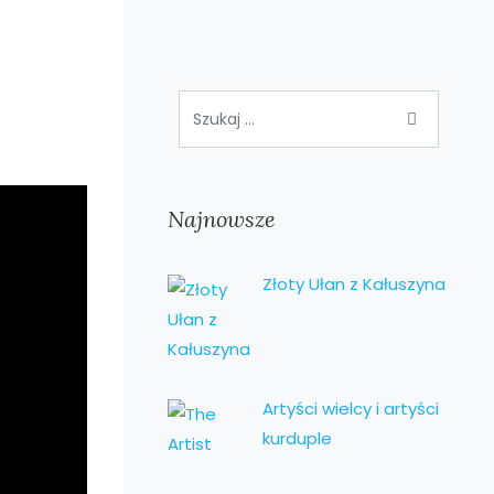
Najnowsze
Złoty Ułan z Kałuszyna
Artyści wielcy i artyści
kurduple