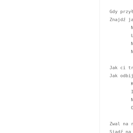
Gdy przy
Znajdź j
	Na Murzyna i Hinduska

	Ukraińca albo Ruska

	Na Araba albo Żyda

	Niech się Żyd też na coś przyda

Jak ci tr
Jak odbij
	Kiedy nie masz już gotówki

	I skończyły się wymówki

	Nawet jeśli Boga szkoda

	On to zniesie, zwal na Boga

Zwal na 
Siądź na