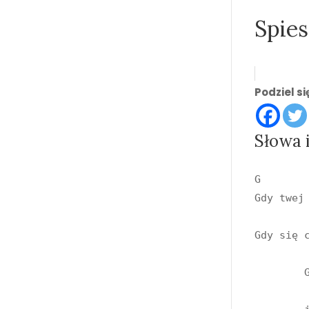
Spies
Podziel s
Słowa 
G        
Gdy twej
         
Gdy się c
			 C 
	Gdy twe życie drogi panie,

			  D