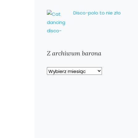
Disco-polo to nie zło
Z archiwum barona
Z
archiwum
barona