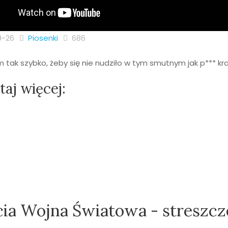
9-26
Piosenki
686
 tak szybko, żeby się nie nudziło w tym smutnym jak p*** kra
aj więcej:
cia Wojna Światowa - streszcz