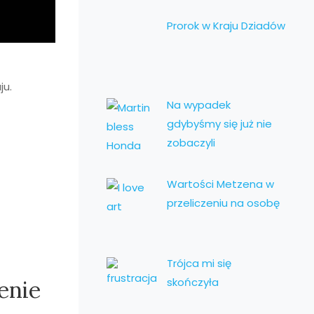
Prorok w Kraju Dziadów
ju.
Na wypadek
gdybyśmy się już nie
zobaczyli
Wartości Metzena w
przeliczeniu na osobę
Trójca mi się
skończyła
enie