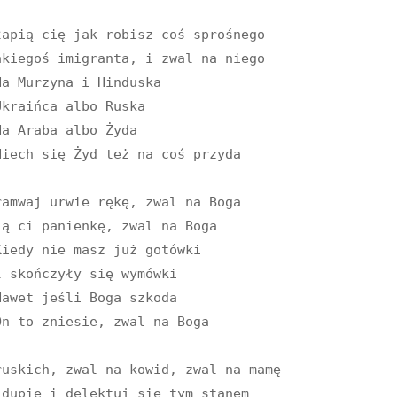
łapią cię jak robisz coś sprośnego

akiegoś imigranta, i zwal na niego

amwaj urwie rękę, zwal na Boga

ą ci panienkę, zwal na Boga

ruskich, zwal na kowid, zwal na mamę

 dupie i delektuj się tym stanem
