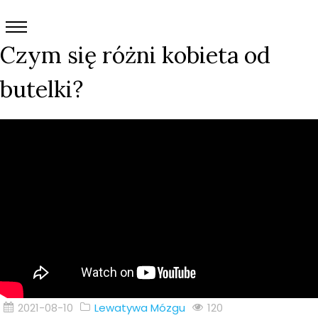
Czym się różni kobieta od
butelki?
2021-08-10
Lewatywa Mózgu
120