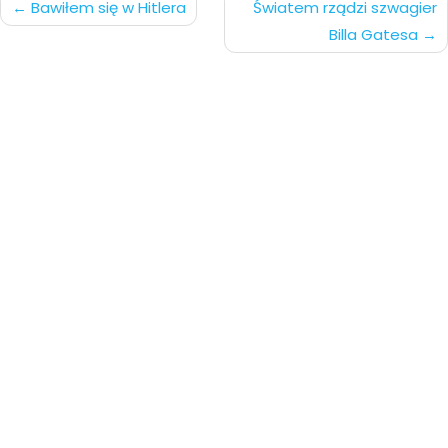
Nawigacja
Bawiłem się w Hitlera
Światem rządzi szwagier
Billa Gatesa
po
wpisach