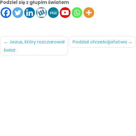
Podziel się z głupim światem
Nawigacja
Jezus, który rozczarował
Podział chrześcijaństwa
świat
po
wpisach