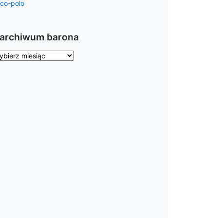
 archiwum barona
chiwum
rona