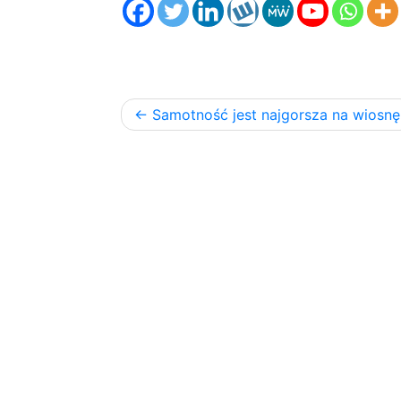
Nawigacja
Samotność jest najgorsza na wiosnę
po
wpisach