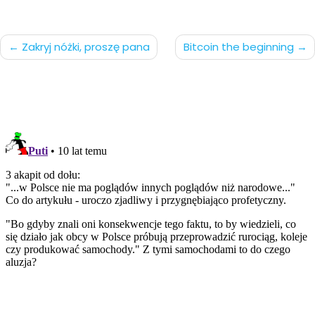
Nawigacja
Zakryj nóżki, proszę pana
Bitcoin the beginning
po
wpisach