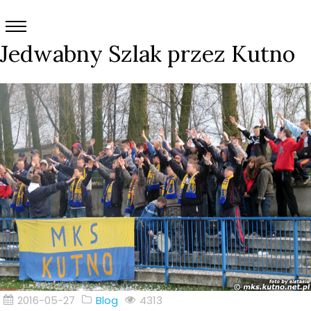
Jedwabny Szlak przez Kutno
2016-05-27
Blog
4313