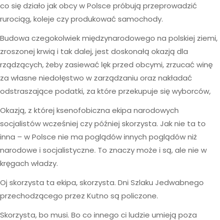
co się działo jak obcy w Polsce próbują przeprowadzić
rurociąg, koleje czy produkować samochody.
Budowa czegokolwiek międzynarodowego na polskiej ziemi,
zroszonej krwią i tak dalej, jest doskonałą okazją dla
rządzących, żeby zasiewać lęk przed obcymi, zrzucać winę
za własne niedołęstwo w zarządzaniu oraz nakładać
odstraszające podatki, za które przekupuje się wyborców,
Okazją, z której ksenofobiczna ekipa narodowych
socjalistów wcześniej czy później skorzysta. Jak nie ta to
inna – w Polsce nie ma poglądów innych poglądów niż
narodowe i socjalistyczne. To znaczy może i są, ale nie w
kręgach władzy.
Oj skorzysta ta ekipa, skorzysta. Dni Szlaku Jedwabnego
przechodzącego przez Kutno są policzone.
Skorzysta, bo musi. Bo co innego ci ludzie umieją poza