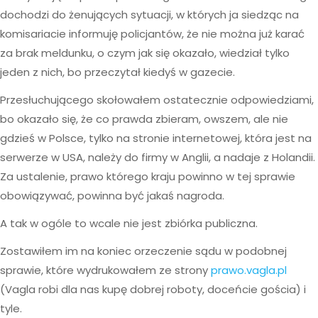
dochodzi do żenujących sytuacji, w których ja siedząc na
komisariacie informuję policjantów, że nie można już karać
za brak meldunku, o czym jak się okazało, wiedział tylko
jeden z nich, bo przeczytał kiedyś w gazecie.
Przesłuchującego skołowałem ostatecznie odpowiedziami,
bo okazało się, że co prawda zbieram, owszem, ale nie
gdzieś w Polsce, tylko na stronie internetowej, która jest na
serwerze w USA, należy do firmy w Anglii, a nadaje z Holandii.
Za ustalenie, prawo którego kraju powinno w tej sprawie
obowiązywać, powinna być jakaś nagroda.
A tak w ogóle to wcale nie jest zbiórka publiczna.
Zostawiłem im na koniec orzeczenie sądu w podobnej
sprawie, które wydrukowałem ze strony
prawo.vagla.pl
(Vagla robi dla nas kupę dobrej roboty, doceńcie gościa) i
tyle.