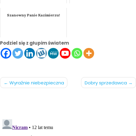
Szanowny Panie Kazimierzu!
Podziel się z głupim światem
Nawigacja
Wyraźnie niebezpieczna
Dobry sprzedawca
po
wpisach