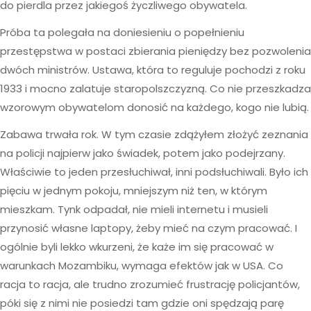
do pierdla przez jakiegoś życzliwego obywatela.
Próba ta polegała na doniesieniu o popełnieniu
przestępstwa w postaci zbierania pieniędzy bez pozwolenia
dwóch ministrów. Ustawa, która to reguluje pochodzi z roku
1933 i mocno zalatuje staropolszczyzną. Co nie przeszkadza
wzorowym obywatelom donosić na każdego, kogo nie lubią.
Zabawa trwała rok. W tym czasie zdążyłem złożyć zeznania
na policji najpierw jako świadek, potem jako podejrzany.
Właściwie to jeden przesłuchiwał, inni podsłuchiwali. Było ich
pięciu w jednym pokoju, mniejszym niż ten, w którym
mieszkam. Tynk odpadał, nie mieli internetu i musieli
przynosić własne laptopy, żeby mieć na czym pracować. I
ogólnie byli lekko wkurzeni, że każe im się pracować w
warunkach Mozambiku, wymaga efektów jak w USA. Co
racja to racja, ale trudno zrozumieć frustrację policjantów,
póki się z nimi nie posiedzi tam gdzie oni spędzają parę