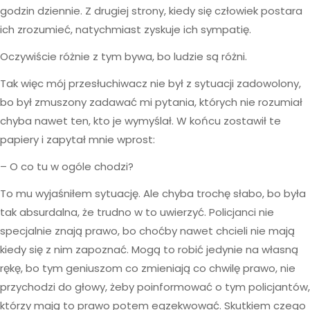
godzin dziennie. Z drugiej strony, kiedy się człowiek postara
ich zrozumieć, natychmiast zyskuje ich sympatię.
Oczywiście różnie z tym bywa, bo ludzie są różni.
Tak więc mój przesłuchiwacz nie był z sytuacji zadowolony,
bo był zmuszony zadawać mi pytania, których nie rozumiał
chyba nawet ten, kto je wymyślał. W końcu zostawił te
papiery i zapytał mnie wprost:
– O co tu w ogóle chodzi?
To mu wyjaśniłem sytuację. Ale chyba trochę słabo, bo była
tak absurdalna, że trudno w to uwierzyć. Policjanci nie
specjalnie znają prawo, bo choćby nawet chcieli nie mają
kiedy się z nim zapoznać. Mogą to robić jedynie na własną
rękę, bo tym geniuszom co zmieniają co chwilę prawo, nie
przychodzi do głowy, żeby poinformować o tym policjantów,
którzy mają to prawo potem egzekwować. Skutkiem czego