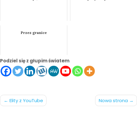
Przez granice
Podziel się z głupim światem
Nawigacja
Elity z YouTube
Nowa strona
po
wpisach