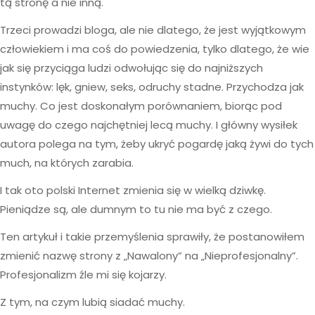
tą stronę a nie inną.
Trzeci prowadzi bloga, ale nie dlatego, że jest wyjątkowym
człowiekiem i ma coś do powiedzenia, tylko dlatego, że wie
jak się przyciąga ludzi odwołując się do najniższych
instynków: lęk, gniew, seks, odruchy stadne. Przychodza jak
muchy. Co jest doskonałym porównaniem, biorąc pod
uwagę do czego najchętniej lecą muchy. I główny wysiłek
autora polega na tym, żeby ukryć pogardę jaką żywi do tych
much, na których zarabia.
I tak oto polski Internet zmienia się w wielką dziwkę.
Pieniądze są, ale dumnym to tu nie ma być z czego.
Ten artykuł i takie przemyślenia sprawiły, że postanowiłem
zmienić nazwę strony z „Nawalony” na „Nieprofesjonalny”.
Profesjonalizm źle mi się kojarzy.
Z tym, na czym lubią siadać muchy.