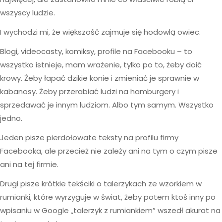
wszyscy ludzie.
I wychodzi mi, że większość zajmuje się hodowlą owiec.
Blogi, videocasty, komiksy, profile na Facebooku – to
wszystko istnieje, mam wrażenie, tylko po to, żeby doić
krowy. Żeby łapać dzikie konie i zmieniać je sprawnie w
kabanosy. Żeby przerabiać ludzi na hamburgery i
sprzedawać je innym ludziom. Albo tym samym. Wszystko
jedno.
Jeden pisze pierdołowate teksty na profilu firmy
Facebooka, ale przecież nie zależy ani na tym o czym pisze
ani na tej firmie.
Drugi pisze krótkie tekściki o talerzykach ze wzorkiem w
rumianki, które wyrzyguje w świat, żeby potem ktoś inny po
wpisaniu w Google „talerzyk z rumiankiem” wszedł akurat na