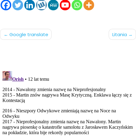
Nawigacja
Google translate
Litania
po
wpisach