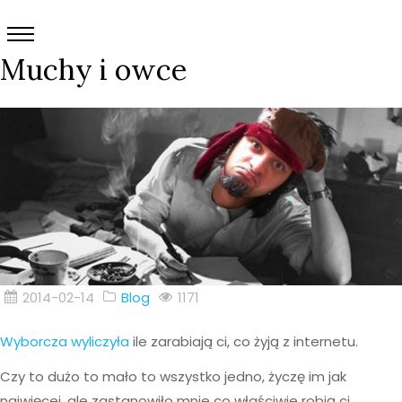
Muchy i owce
2014-02-14
Blog
1171
Wyborcza wyliczyła
ile zarabiają ci, co żyją z internetu.
Czy to dużo to mało to wszystko jedno, życzę im jak
najwięcej, ale zastanowiło mnie co właściwie robią ci