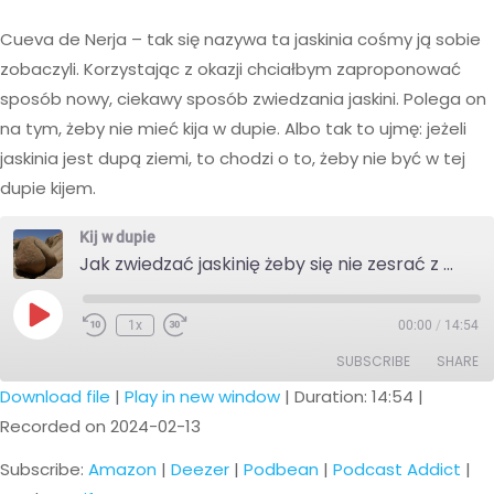
Cueva de Nerja – tak się nazywa ta jaskinia cośmy ją sobie
zobaczyli. Korzystając z okazji chciałbym zaproponować
sposób nowy, ciekawy sposób zwiedzania jaskini. Polega on
na tym, żeby nie mieć kija w dupie. Albo tak to ujmę: jeżeli
jaskinia jest dupą ziemi, to chodzi o to, żeby nie być w tej
dupie kijem.
Kij w dupie
Jak zwiedzać jaskinię żeby się nie zesrać z nudów
Play
1x
00:00
/
14:54
Episode
SUBSCRIBE
SHARE
Download file
|
Play in new window
|
Duration: 14:54
|
Recorded on 2024-02-13
SHARE
Amazon
Deezer
Podbean
Podcast Addict
Subscribe:
Amazon
|
Deezer
|
Podbean
|
Podcast Addict
|
LINK
RSS
Spotify