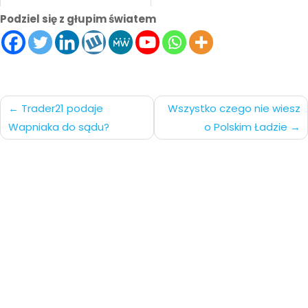
Podziel się z głupim światem
Nawigacja
Trader21 podaje
Wszystko czego nie wiesz
Wapniaka do sądu?
o Polskim Ładzie
po
wpisach