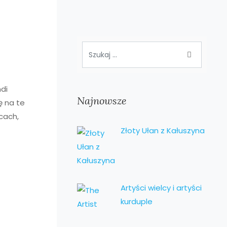
ndi
Najnowsze
ę na te
cach,
Złoty Ułan z Kałuszyna
Artyści wielcy i artyści
kurduple