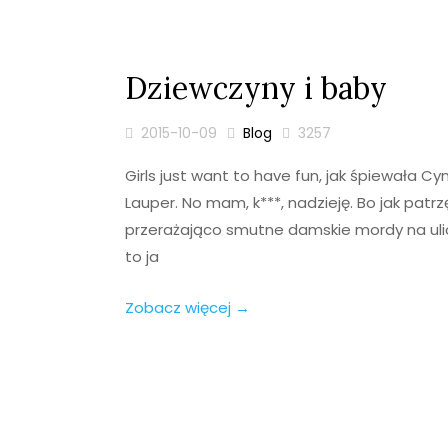
Dziewczyny i baby
2015-10-09
Blog
3257
Girls just want to have fun, jak śpiewała Cy
Lauper. No mam, k***, nadzieję. Bo jak patrz
przerażająco smutne damskie mordy na uli
to ja
Zobacz więcej →