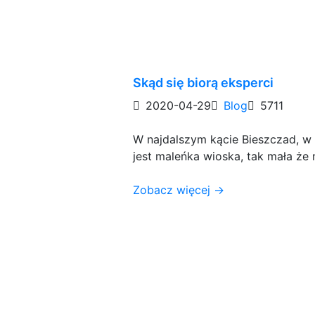
Skąd się biorą eksperci
2020-04-29
Blog
5711
W najdalszym kącie Bieszczad, w g
jest maleńka wioska, tak mała że 
Zobacz więcej →