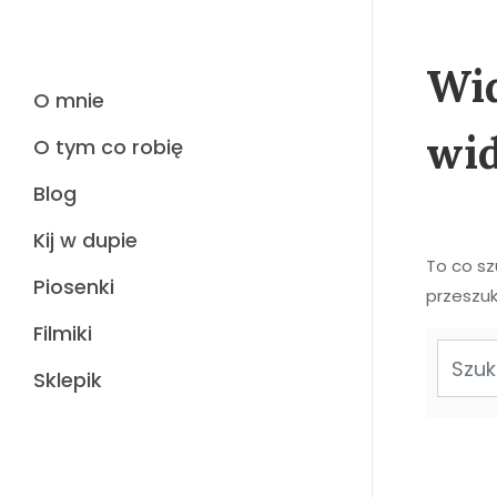
Wid
O mnie
wi
O tym co robię
Blog
Kij w dupie
To co s
Piosenki
przeszuk
Filmiki
Sklepik