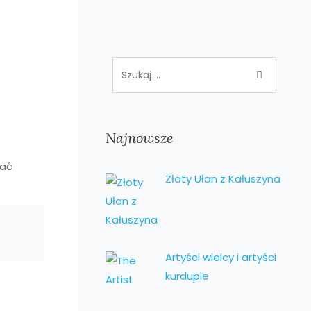
Najnowsze
wać
Złoty Ułan z Kałuszyna
Artyści wielcy i artyści
kurduple