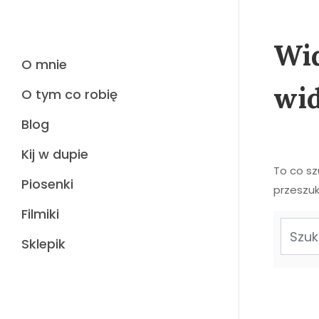
Wid
O mnie
wi
O tym co robię
Blog
Kij w dupie
To co s
Piosenki
przeszuk
Filmiki
Sklepik