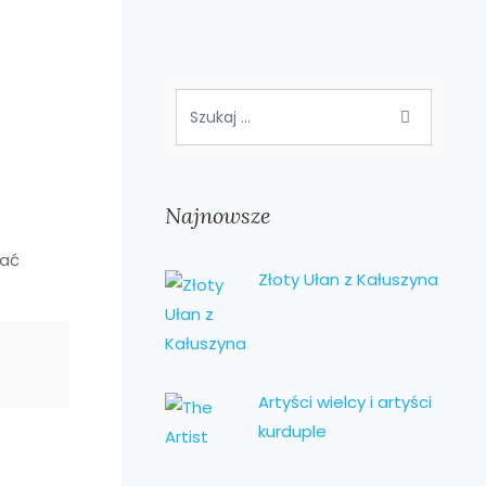
Najnowsze
wać
Złoty Ułan z Kałuszyna
Artyści wielcy i artyści
kurduple