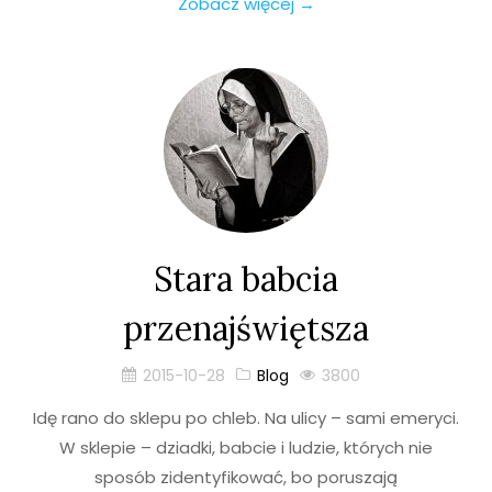
Zobacz więcej →
Stara babcia
przenajświętsza
2015-10-28
Blog
3800
Idę rano do sklepu po chleb. Na ulicy – sami emeryci.
W sklepie – dziadki, babcie i ludzie, których nie
sposób zidentyfikować, bo poruszają