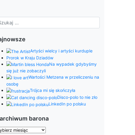
ajnowsze
Artyści wielcy i artyści kurduple
Prorok w Kraju Dziadów
Na wypadek gdybyśmy
się już nie zobaczyli
Wartości Metzena w przeliczeniu na
osobę
Trójca mi się skończyła
Disco-polo to nie zło
LinkedIn po polsku
 archiwum barona