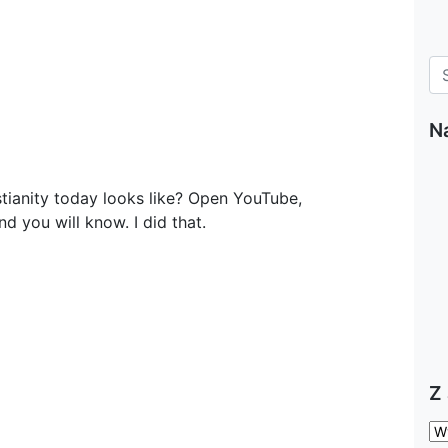
N
tianity today looks like? Open YouTube,
nd you will know. I did that.
Z
Z