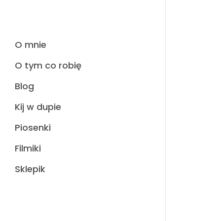
Wid
O mnie
wi
O tym co robię
Blog
Kij w dupie
To co s
Piosenki
przeszuk
Filmiki
Sklepik