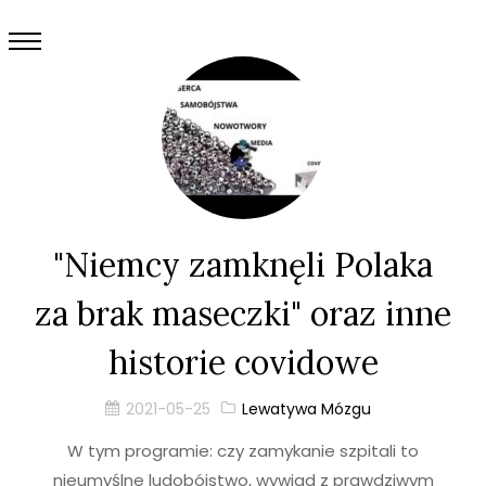
"Niemcy zamknęli Polaka
za brak maseczki" oraz inne
historie covidowe
2021-05-25
Lewatywa Mózgu
W tym programie: czy zamykanie szpitali to
nieumyślne ludobójstwo, wywiad z prawdziwym