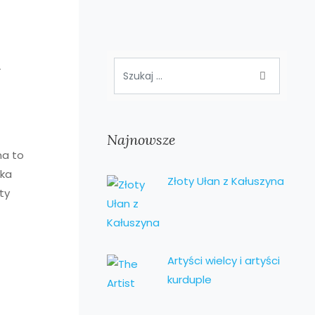
a
Najnowsze
na to
ika
Złoty Ułan z Kałuszyna
ty
Artyści wielcy i artyści
kurduple