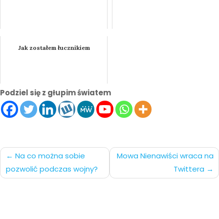
Jak zostałem łucznikiem
Podziel się z głupim światem
Nawigacja
Na co można sobie
Mowa Nienawiści wraca na
pozwolić podczas wojny?
Twittera
po
wpisach