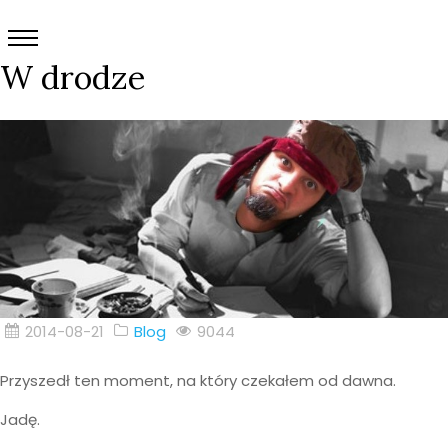
W drodze
2014-08-21
Blog
9044
Przyszedł ten moment, na który czekałem od dawna.
Jadę.