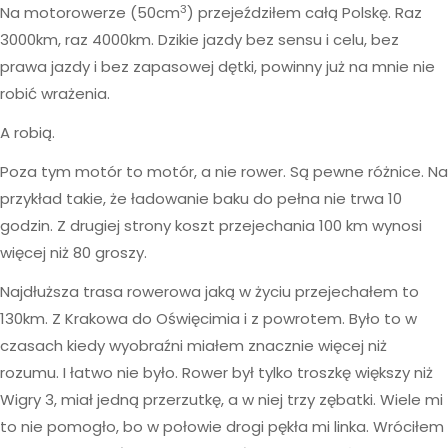
3
Na motorowerze (50cm
) przejeździłem całą Polskę. Raz
3000km, raz 4000km. Dzikie jazdy bez sensu i celu, bez
prawa jazdy i bez zapasowej dętki, powinny już na mnie nie
robić wrażenia.
A robią.
Poza tym motór to motór, a nie rower. Są pewne różnice. Na
przykład takie, że ładowanie baku do pełna nie trwa 10
godzin. Z drugiej strony koszt przejechania 100 km wynosi
więcej niż 80 groszy.
Najdłuższa trasa rowerowa jaką w życiu przejechałem to
130km. Z Krakowa do Oświęcimia i z powrotem. Było to w
czasach kiedy wyobraźni miałem znacznie więcej niż
rozumu. I łatwo nie było. Rower był tylko troszkę większy niż
Wigry 3, miał jedną przerzutkę, a w niej trzy zębatki. Wiele mi
to nie pomogło, bo w połowie drogi pękła mi linka. Wróciłem