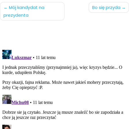
Nawigacja
Mój kandydat na
Bo się przyda
prezydenta
po
wpisach