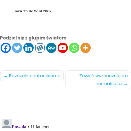
Born To Be Wild 2007
Podziel się z głupim światem
Nawigacja
Bezczelna autoreklama
Zawiść wyznacznikiem
normalności
po
wpisach