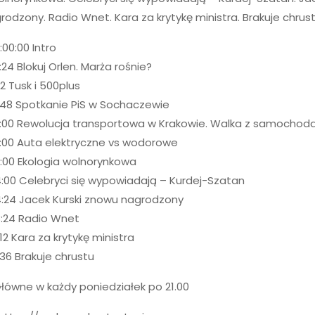
odzony. Radio Wnet. Kara za krytykę ministra. Brakuje chrus
:00:00 Intro
:24 Blokuj Orlen. Marża rośnie?
:12 Tusk i 500plus
:48 Spotkanie PiS w Sochaczewie
0:00 Rewolucja transportowa w Krakowie. Walka z samochod
2:00 Auta elektryczne vs wodorowe
:00 Ekologia wolnorynkowa
:00 Celebryci się wypowiadają – Kurdej-Szatan
4:24 Jacek Kurski znowu nagrodzony
8:24 Radio Wnet
:12 Kara za krytykę ministra
:36 Brakuje chrustu
łówne w każdy poniedziałek po 21.00