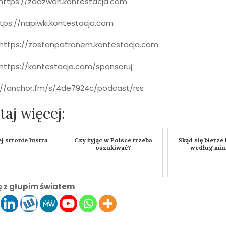
https://zadzwon.kontestacja.com
ttps://napiwki.kontestacja.com
: https://zostanpatronem.kontestacja.com
 https://kontestacja.com/sponsoruj
s://anchor.fm/s/4de7924c/podcast/rss
aj więcej:
j stronie lustra
Czy żyjąc w Polsce trzeba
Skąd się bierz
oszukiwać?
według min
ię z głupim światem