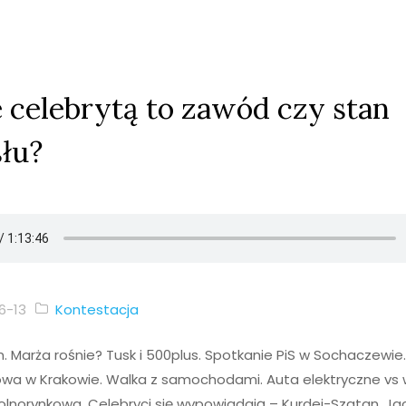
 celebrytą to zawód czy stan
łu?
6-13
Kontestacja
en. Marża rośnie? Tusk i 500plus. Spotkanie PiS w Sochaczewie
owa w Krakowie. Walka z samochodami. Auta elektryczne vs
olnorynkowa. Celebryci się wypowiadają – Kurdej-Szatan. Jac