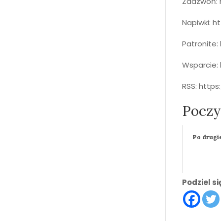
Zadzwoń: 
Napiwki: h
Patronite
Wsparcie:
RSS: http
Poczyt
Po drugie
Podziel s