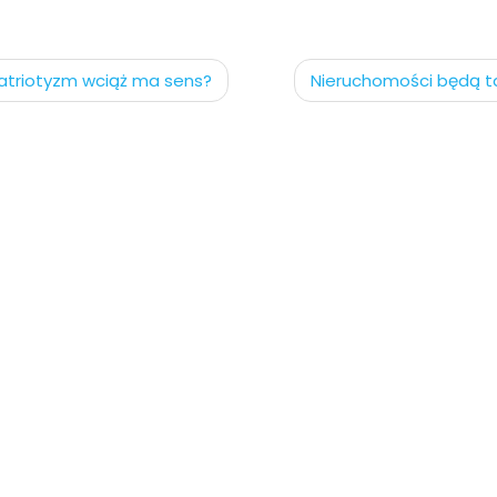
gacja
atriotyzm wciąż ma sens?
Nieruchomości będą t
ach