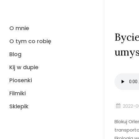
O mnie
Bycie
O tym co robię
umys
Blog
Kij w dupie
Piosenki
Filmiki
Sklepik
2022-0
Blokuj Orl
transport
Ekologia w