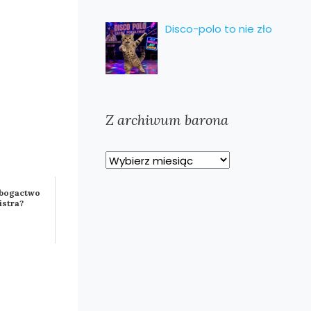
Disco-polo to nie zło
Z archiwum barona
Z
archiwum
e bogactwo
barona
istra?