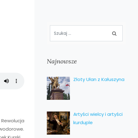
Najnowsze
Złoty Ułan z Kałuszyna
Artyści wielcy i artyści
. Rewolucja
kurduple
 wodorowe.
ek Kurski