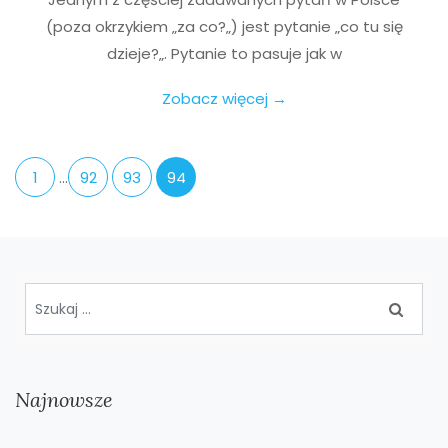
(poza okrzykiem „za co?„) jest pytanie „co tu się
dzieje?„. Pytanie to pasuje jak w
Zobacz więcej →
1
…
92
93
94
Najnowsze