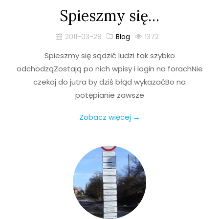
Spieszmy się…
2011-03-28
Blog
1372
Spieszmy się sądzić ludzi tak szybko
odchodząZostają po nich wpisy i login na forachNie
czekaj do jutra by dziś błąd wykazaćBo na
potępianie zawsze
Zobacz więcej →