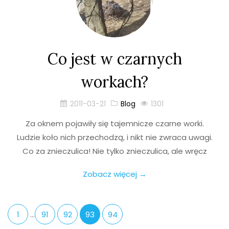
Co jest w czarnych
workach?
2011-03-21
Blog
1301
Za oknem pojawiły się tajemnicze czarne worki.
Ludzie koło nich przechodzą, i nikt nie zwraca uwagi.
Co za znieczulica! Nie tylko znieczulica, ale wręcz
Zobacz więcej →
1
…
91
92
93
94