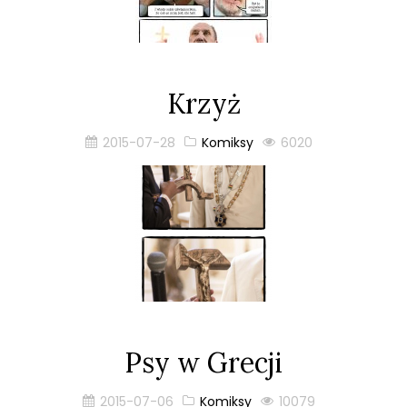
Krzyż
2015-07-28
Komiksy
6020
Psy w Grecji
2015-07-06
Komiksy
10079