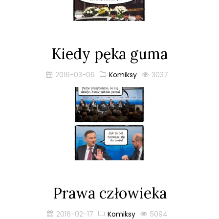
Kiedy pęka guma
2016-03-06
Komiksy
3037
Prawa człowieka
2016-02-17
Komiksy
5094