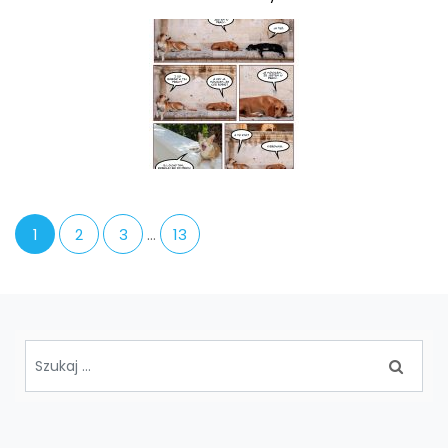
1
2
3
…
13