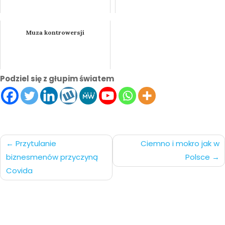
Muza kontrowersji
Podziel się z głupim światem
Nawigacja
Przytulanie
Ciemno i mokro jak w
biznesmenów przyczyną
Polsce
po
Covida
wpisach