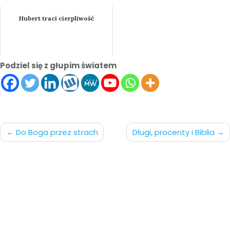
Hubert traci cierpliwość
Podziel się z głupim światem
Nawigacja
Do Boga przez strach
Długi, procenty i Biblia
po
wpisach