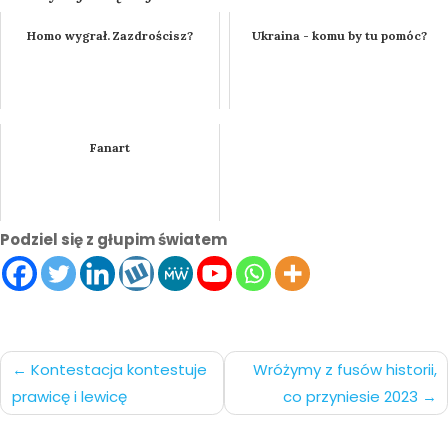
Homo wygrał. Zazdrościsz?
Ukraina - komu by tu pomóc?
Fanart
Podziel się z głupim światem
Nawigacja
Kontestacja kontestuje
Wróżymy z fusów historii,
prawicę i lewicę
co przyniesie 2023
po
wpisach