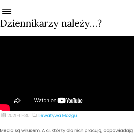
Dziennikarzy należy…?
2021-11-30
Lewatywa Mózgu
Media są wirusem. A ci, którzy dla nich pracują, odpowiadają