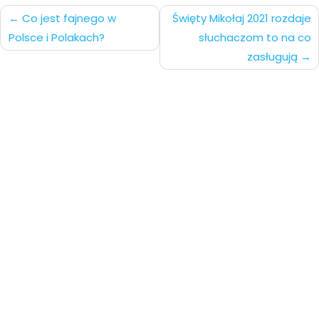
Nawigacja
Co jest fajnego w
Święty Mikołaj 2021 rozdaje
Polsce i Polakach?
słuchaczom to na co
po
zasługują
wpisach