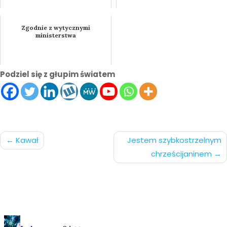
Zgodnie z wytycznymi
ministerstwa
Podziel się z głupim światem
Nawigacja
Kawał
Jestem szybkostrzelnym
chrześcijaninem
po
wpisach