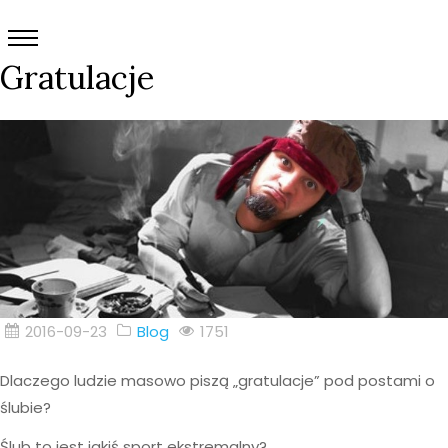
Gratulacje
2016-09-23
Blog
1751
Dlaczego ludzie masowo piszą „gratulacje” pod postami o
ślubie?
Ślub to jest jakiś sport ekstremalny?