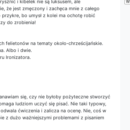
ysznic i kibelek nie są luksusem, ale
Z
ar
e, że jest zmęczony i zachęca mnie z całego
ba
o przykre, bo umysł z kolei ma ochotę robić
czy do zrobienia!
h felietonów na tematy około-chrześcijańskie.
a. Albo i dwie.
 Ironizatora.
stanawiam się, czy nie byłoby pożyteczne stworzyć
omaga ludziom uczyć się pisać. Nie taki typowy,
 odwala ćwiczenia i zalicza na ocenę. Nie, coś w
bie z dużo ważniejszymi problemami z pisaniem