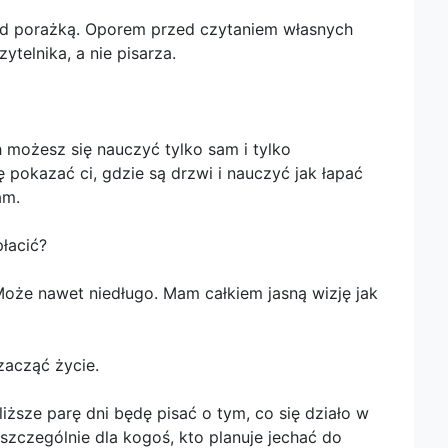
ed porażką. Oporem przed czytaniem własnych
ytelnika, a nie pisarza.
ch możesz się nauczyć tylko sam i tylko
 pokazać ci, gdzie są drzwi i nauczyć jak łapać
am.
płacić?
 Może nawet niedługo. Mam całkiem jasną wizję jak
zacząć życie.
liższe parę dni będę pisać o tym, co się działo w
 szczególnie dla kogoś, kto planuje jechać do