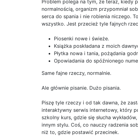
Problem polega na tym, że teraz, kiedy pr
normalnością, organizm przypomniał sobi
serca do spania i nie robienia niczego. T
wszystko. Jest przecież tyle fajnych rze
Piosenki nowe i świeże.
Książka poskładana z moich dawnyc
Płytka nowa i tania, pożądania godn
Opowiadania do spóźnionego numeru
Same fajne rzeczy, normalnie.
Ale głównie pisanie. Dużo pisania.
Piszę tyle rzeczy i od tak dawna, że za
interaktywny serwis internetowy, który p
szkolny kurs, gdzie się słucha wykładów,
innym stylu. Coś, co nauczy radzenia so
niż to, gdzie postawić przecinek.