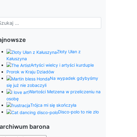
ajnowsze
Złoty Ułan z
Kałuszyna
Artyści wielcy i artyści kurduple
Prorok w Kraju Dziadów
Na wypadek gdybyśmy
się już nie zobaczyli
Wartości Metzena w przeliczeniu na
osobę
Trójca mi się skończyła
Disco-polo to nie zło
 archiwum barona