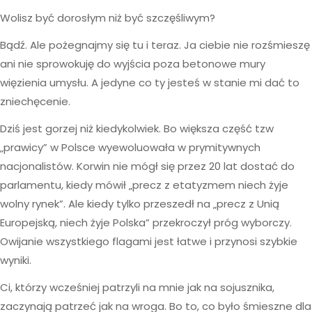
Wolisz być dorosłym niż być szczęśliwym?
Bądź. Ale pożegnajmy się tu i teraz. Ja ciebie nie rozśmieszę
ani nie sprowokuję do wyjścia poza betonowe mury
więzienia umysłu. A jedyne co ty jesteś w stanie mi dać to
zniechęcenie.
Dziś jest gorzej niż kiedykolwiek. Bo większa część tzw
„prawicy” w Polsce wyewoluowała w prymitywnych
nacjonalistów. Korwin nie mógł się przez 20 lat dostać do
parlamentu, kiedy mówił „precz z etatyzmem niech żyje
wolny rynek”. Ale kiedy tylko przeszedł na „precz z Unią
Europejską, niech żyje Polska” przekroczył próg wyborczy.
Owijanie wszystkiego flagami jest łatwe i przynosi szybkie
wyniki.
Ci, którzy wcześniej patrzyli na mnie jak na sojusznika,
zaczynają patrzeć jak na wroga. Bo to, co było śmieszne dla