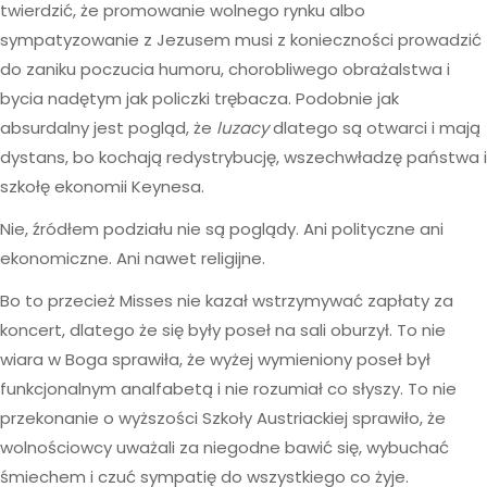
twierdzić, że promowanie wolnego rynku albo
sympatyzowanie z Jezusem musi z konieczności prowadzić
do zaniku poczucia humoru, chorobliwego obrażalstwa i
bycia nadętym jak policzki trębacza. Podobnie jak
absurdalny jest pogląd, że
luzacy
dlatego są otwarci i mają
dystans, bo kochają redystrybucję, wszechwładzę państwa i
szkołę ekonomii Keynesa.
Nie, źródłem podziału nie są poglądy. Ani polityczne ani
ekonomiczne. Ani nawet religijne.
Bo to przecież Misses nie kazał wstrzymywać zapłaty za
koncert, dlatego że się były poseł na sali oburzył. To nie
wiara w Boga sprawiła, że wyżej wymieniony poseł był
funkcjonalnym analfabetą i nie rozumiał co słyszy. To nie
przekonanie o wyższości Szkoły Austriackiej sprawiło, że
wolnościowcy uważali za niegodne bawić się, wybuchać
śmiechem i czuć sympatię do wszystkiego co żyje.