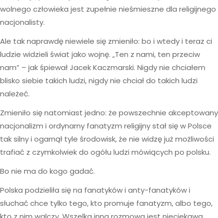
wolnego człowieka jest zupełnie nieśmieszne dla religijnego
nacjonalisty.
Ale tak naprawdę niewiele się zmieniło: bo i wtedy i teraz ci
ludzie widzieli świat jako wojnę. „Ten z nami, ten przeciw
nam” – jak śpiewał Jacek Kaczmarski. Nigdy nie chciałem
blisko siebie takich ludzi, nigdy nie chciał do takich ludzi
należeć.
Zmieniło się natomiast jedno: że powszechnie akceptowany
nacjonalizm i ordynarny fanatyzm religijny stał się w Polsce
tak silny i ogarnął tyle środowisk, że nie widzę już możliwości
trafiać z czymkolwiek do ogółu ludzi mówiących po polsku.
Bo nie ma do kogo gadać.
Polska podzieliła się na fanatyków i anty-fanatyków i
słuchać chce tylko tego, kto promuje fanatyzm, albo tego,
kto z nim walczy. Wszelka inna rozmowa jest nieciekawa,