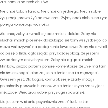
Zrzucam ją na tych chujów.
Nie chcę takich fanów. Nie chcę ani jednego. Niech sobie
żyją, mają prawo żyć po swojemu. Żyjmy obok siebie, na tym
polega koncepcja wolności.
Ale chcę żeby trzymali się ode mnie z daleka. Żeby nie
słuchali moich piosenek doszukując się tam wszystkiego, co
może wskazywać na podejrzenie lewactwa. Żeby nie czytali
co piszę o Biblii, ogłaszając przy każdej okazji, że jestem
zwiedzionym antychrystem. Żeby nie oglądali moich
filmików, pisząc potem ponure komentarze, że „nie ma tam
nic śmiesznego” albo że „to nie śmieszne to męczące”.
Owszem, jest. Dla kogoś, komu obsesje zżarły mózg i
przesłoniły poczucie humoru, wiele śmiesznych rzeczy jest
męczące. Więc zrób sobie przysługę i odwal się.
Nie jestem w stanie psychicznie znosić ludzi o tak