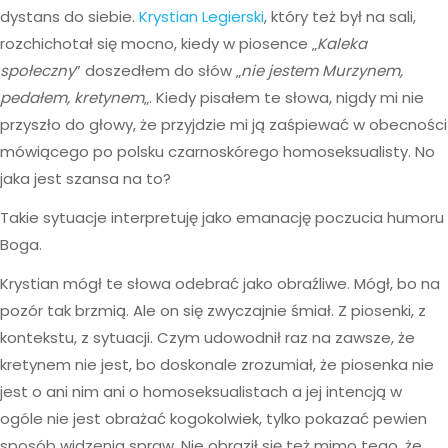
dystans do siebie.
Krystian Legierski
, który też był na sali,
rozchichotał się mocno, kiedy w piosence „
Kaleka
społeczny
” doszedłem do słów „
nie jestem Murzynem,
pedałem, kretynem
„. Kiedy pisałem te słowa, nigdy mi nie
przyszło do głowy, że przyjdzie mi ją zaśpiewać w obecności
mówiącego po polsku czarnoskórego homoseksualisty. No
jaka jest szansa na to?
Takie sytuacje interpretuję jako emanację poczucia humoru
Boga.
Krystian mógł te słowa odebrać jako obraźliwe. Mógł, bo na
pozór tak brzmią. Ale on się zwyczajnie śmiał. Z piosenki, z
kontekstu, z sytuacji. Czym udowodnił raz na zawsze, że
kretynem nie jest, bo doskonale zrozumiał, że piosenka nie
jest o ani nim ani o homoseksualistach a jej intencją w
ogóle nie jest obrażać kogokolwiek, tylko pokazać pewien
sposób widzenia spraw. Nie obraził się też mimo tego, że