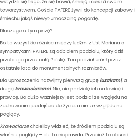
wstydzili się tego, że się bawią, śmieją i cieszą swoim
towarzystwem. Goście PAFERE żywili do koncepcji zabawy i
śmiechu jakąś niewytłumaczalną pogardę.
Dlaczego o tym piszę?
Bo te wszystkie różnice między ludźmi z Ust Mariana a
sympatykami PAFERE są odbiciem podziału, który dziś
przebiega przez całą Polskę. Ten podział urósł przez
ostatnie lata do monumentalnych rozmiarów.
Dla uproszczenia nazwijmy pierwszą grupę
luzakami
, a
drugą
krawaciarzami
. Nie, nie podzielę ich na lewicę i
prawicę. Bo dużo ważniejszy jest podział ze względu na
zachowanie i podejście do życia, a nie ze względu na
poglądy.
Krawaciarze
chcieliby widzieć, że źródłem podziału są
właśnie poglądy – ale to nieprawda. Przecież to absurd