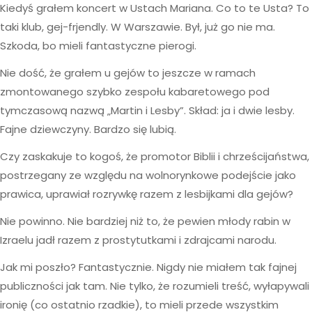
Kiedyś grałem koncert w Ustach Mariana. Co to te Usta? To
taki klub, gej-frjendly. W Warszawie. Był, już go nie ma.
Szkoda, bo mieli fantastyczne pierogi.
Nie dość, że grałem u gejów to jeszcze w ramach
zmontowanego szybko zespołu kabaretowego pod
tymczasową nazwą „Martin i Lesby”. Skład: ja i dwie lesby.
Fajne dziewczyny. Bardzo się lubią.
Czy zaskakuje to kogoś, że promotor Biblii i chrześcijaństwa,
postrzegany ze względu na wolnorynkowe podejście jako
prawica, uprawiał rozrywkę razem z lesbijkami dla gejów?
Nie powinno. Nie bardziej niż to, że pewien młody rabin w
Izraelu jadł razem z prostytutkami i zdrajcami narodu.
Jak mi poszło? Fantastycznie. Nigdy nie miałem tak fajnej
publiczności jak tam. Nie tylko, że rozumieli treść, wyłapywali
ironię (co ostatnio rzadkie), to mieli przede wszystkim