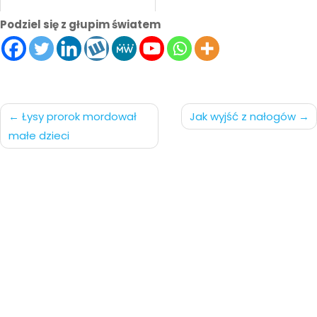
Podziel się z głupim światem
Nawigacja
Łysy prorok mordował
Jak wyjść z nałogów
małe dzieci
po
wpisach