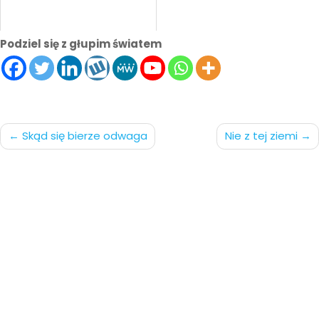
Podziel się z głupim światem
Nawigacja
Skąd się bierze odwaga
Nie z tej ziemi
po
wpisach